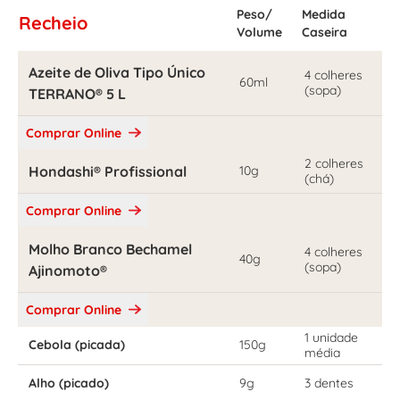
Peso/
Medida
Recheio
Volume
Caseira
Azeite de Oliva Tipo Único
4 colheres
60ml
(sopa)
TERRANO® 5 L
Comprar Online
2 colheres
Hondashi® Profissional
10g
(chá)
Comprar Online
Molho Branco Bechamel
4 colheres
40g
(sopa)
Ajinomoto®
Comprar Online
1 unidade
Cebola (picada)
150g
média
Alho (picado)
9g
3 dentes