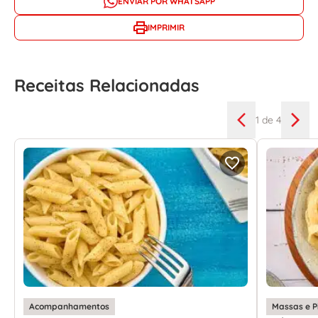
ENVIAR POR WHATSAPP
IMPRIMIR
Receitas Relacionadas
1
de 4
Acompanhamentos
Massas e P