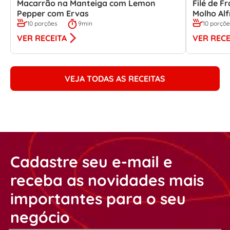
Macarrão na Manteiga com Lemon
Filé de 
Pepper com Ervas
Molho Al
10 porções
9min
10 porçõ
VER RECEITA
VER RECE
VEJA TODAS AS RECEITAS
Cadastre seu e-mail e
receba as novidades mais
importantes para o seu
negócio