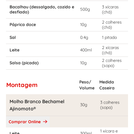
Bacalhau (dessalgado, cozido e
3 xícaras
500g
desfiado)
(chá)
2 colheres
Páprica doce
10g
(chá)
Sal
0.4g
1 pitada
2 xícaras
Leite
400ml
(chá)
2 colheres
Salsa (picada)
10g
(sopa)
Peso/
Medida
Montagem
Volume
Caseira
Molho Branco Bechamel
3 colheres
30g
(sopa)
Ajinomoto®
Comprar Online
1 xícara e
Leite
300ml