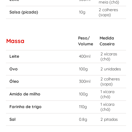
meia (chá)
2 colheres
Salsa (picada)
10g
(sopa)
Peso/
Medida
Massa
Volume
Caseira
2 xícaras
Leite
400ml
(chá)
Ovo
100g
2 unidades
2 colheres
Óleo
300ml
(sopa)
1 xícara
Amido de milho
100g
(chá)
1 xícara
Farinha de trigo
110g
(chá)
Sal
0.8g
2 pitadas