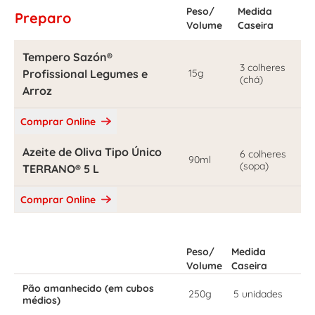
Peso/
Medida
Preparo
Volume
Caseira
Tempero Sazón®
3 colheres
Profissional Legumes e
15g
(chá)
Arroz
Comprar Online
Azeite de Oliva Tipo Único
6 colheres
90ml
(sopa)
TERRANO® 5 L
Comprar Online
Peso/
Medida
Volume
Caseira
Pão amanhecido (em cubos
250g
5 unidades
médios)