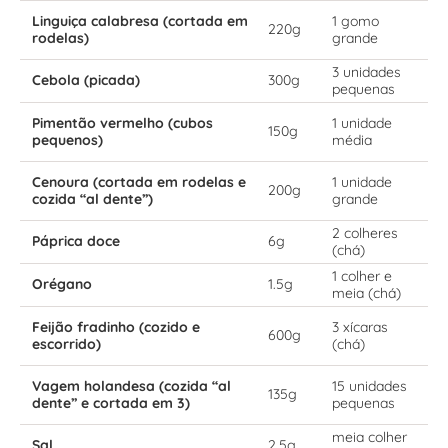
Linguiça calabresa (cortada em
1 gomo
220g
rodelas)
grande
3 unidades
Cebola (picada)
300g
pequenas
Pimentão vermelho (cubos
1 unidade
150g
pequenos)
média
Cenoura (cortada em rodelas e
1 unidade
200g
cozida “al dente”)
grande
2 colheres
Páprica doce
6g
(chá)
1 colher e
Orégano
1.5g
meia (chá)
Feijão fradinho (cozido e
3 xícaras
600g
escorrido)
(chá)
Vagem holandesa (cozida “al
15 unidades
135g
dente” e cortada em 3)
pequenas
meia colher
Sal
2.5g