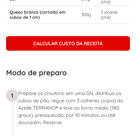
(chá)
Queijo branco (cortado em
3 xícaras
300g
cubos de 1 cm)
(chá)
CALCULAR CUSTO DA RECEITA
Modo de preparo
Prepare os croutons: em uma GN, distribua os
1
cubos de pão, regue com 3 colheres (sopa) do
Azeite TERRANO® e leve ao forno médio (180
graus), preaquecido, por 10 minutos, ou até
dourarem. Reserve.