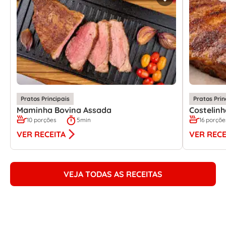
Pratos Principais
Pratos Prin
Maminha Bovina Assada
Costelin
10 porções
5min
16 porçõe
VER RECEITA
VER RECE
VEJA TODAS AS RECEITAS