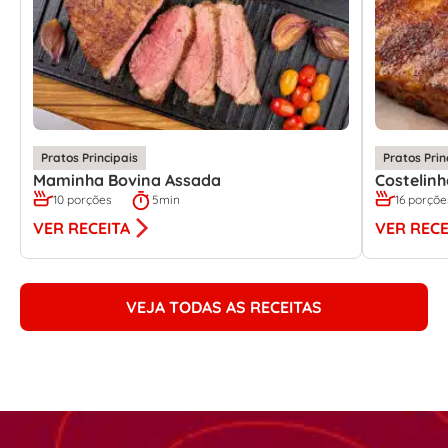
Pratos Principais
Pratos Prin
Maminha Bovina Assada
Costelin
10 porções
5min
16 porçõe
VER RECEITA
VER RECE
VEJA TODAS AS RECEITAS