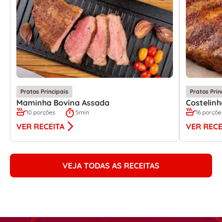
Pratos Principais
Pratos Prin
Maminha Bovina Assada
Costelin
10 porções
5min
16 porçõe
VER RECEITA
VER RECE
VEJA TODAS AS RECEITAS