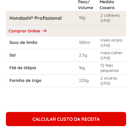
Peso/
Medida
Volume
Caseira
2 colheres
Hondashi® Profissional
10g
(chá)
Comprar Online
meia xícara
Suco de limão
100ml
(chá)
meia colher
Sal
2.5g
(chá)
12 filés
Filé de tilápia
1kg
pequenos
2 xícaras
Farinha de trigo
220g
(chá)
CALCULAR CUSTO DA RECEITA