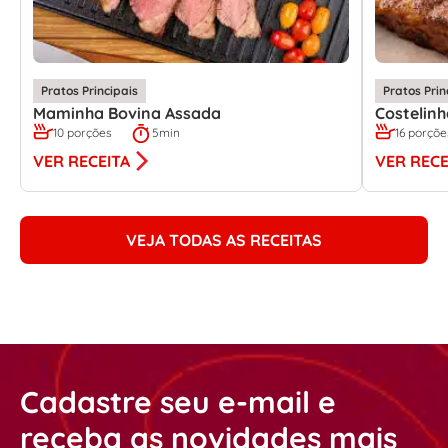
Pratos Principais
Pratos Prin
Maminha Bovina Assada
Costelin
10 porções
5min
16 porçõe
VER RECEITA
VER RECE
VEJA TODAS AS RECEITAS
Cadastre seu e-mail e
receba as novidades mais