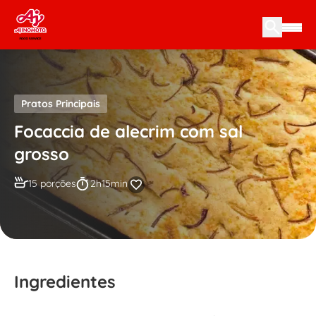
Skip to content
Pratos Principais
Focaccia de alecrim com sal
grosso
15 porções
2h15min
Ingredientes