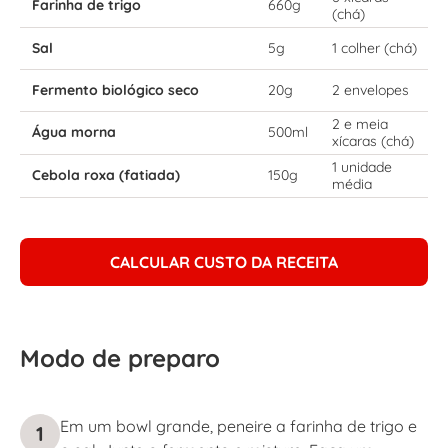
Farinha de trigo
660g
(chá)
Sal
5g
1 colher (chá)
Fermento biológico seco
20g
2 envelopes
2 e meia
Água morna
500ml
xícaras (chá)
1 unidade
Cebola roxa (fatiada)
150g
média
CALCULAR CUSTO DA RECEITA
Modo de preparo
Em um bowl grande, peneire a farinha de trigo e
1