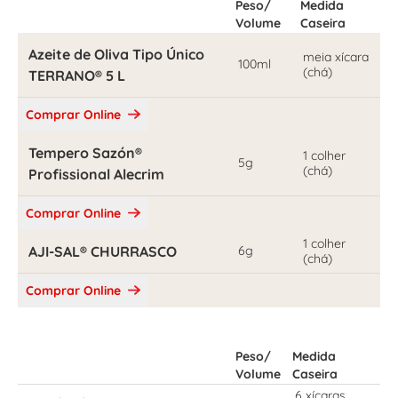
Peso/
Medida
Volume
Caseira
Azeite de Oliva Tipo Único
meia xícara
100ml
(chá)
TERRANO® 5 L
Comprar Online
Tempero Sazón®
1 colher
5g
(chá)
Profissional Alecrim
Comprar Online
1 colher
AJI-SAL® CHURRASCO
6g
(chá)
Comprar Online
Peso/
Medida
Volume
Caseira
6 xícaras