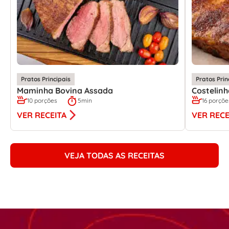
Pratos Principais
Pratos Prin
Maminha Bovina Assada
Costelin
10 porções
5min
16 porçõe
VER RECEITA
VER RECE
VEJA TODAS AS RECEITAS