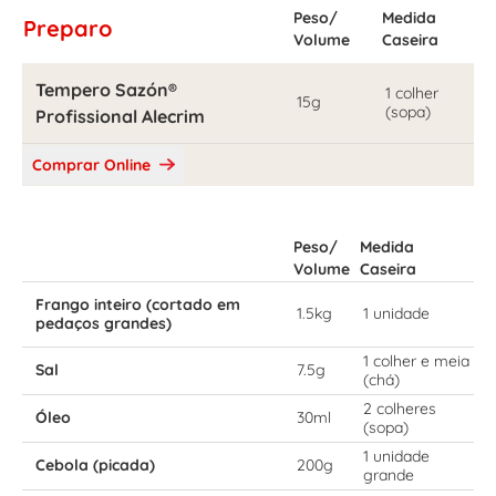
Peso/
Medida
Preparo
Volume
Caseira
Tempero Sazón®
1 colher
15g
(sopa)
Profissional Alecrim
Comprar Online
Peso/
Medida
Volume
Caseira
Frango inteiro (cortado em
1.5kg
1 unidade
pedaços grandes)
1 colher e meia
Sal
7.5g
(chá)
2 colheres
Óleo
30ml
(sopa)
1 unidade
Cebola (picada)
200g
grande