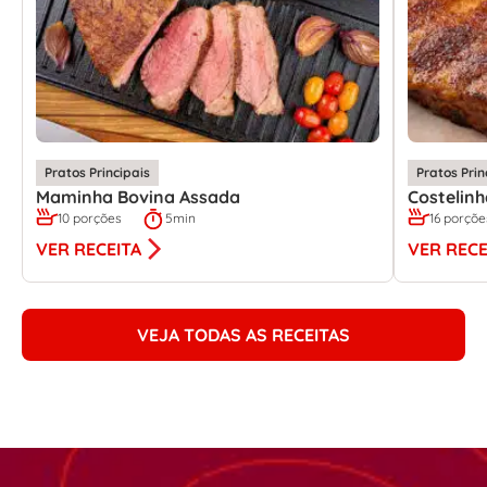
Pratos Principais
Pratos Prin
Maminha Bovina Assada
Costelin
10 porções
5min
16 porçõe
VER RECEITA
VER RECE
VEJA TODAS AS RECEITAS