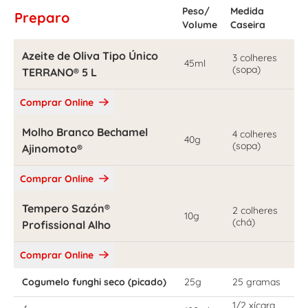
Peso/
Medida
Preparo
Volume
Caseira
Azeite de Oliva Tipo Único
3 colheres
45ml
(sopa)
TERRANO® 5 L
Comprar Online
Molho Branco Bechamel
4 colheres
40g
(sopa)
Ajinomoto®
Comprar Online
Tempero Sazón®
2 colheres
10g
(chá)
Profissional Alho
Comprar Online
Cogumelo funghi seco (picado)
25g
25 gramas
1/2 xícara