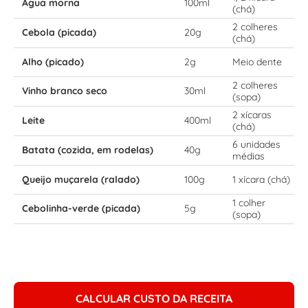
Água morna
100ml
(chá)
2 colheres
Cebola (picada)
20g
(chá)
Alho (picado)
2g
Meio dente
2 colheres
Vinho branco seco
30ml
(sopa)
2 xícaras
Leite
400ml
(chá)
6 unidades
Batata (cozida, em rodelas)
40g
médias
Queijo muçarela (ralado)
100g
1 xícara (chá)
1 colher
Cebolinha-verde (picada)
5g
(sopa)
CALCULAR CUSTO DA RECEITA