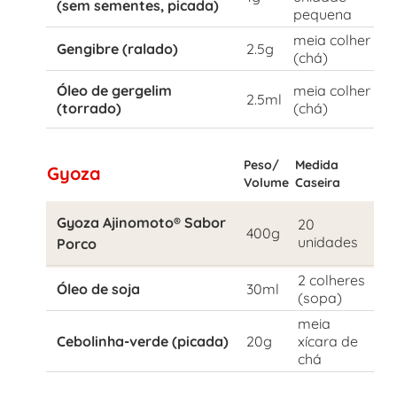
(sem sementes, picada)
pequena
meia colher
Gengibre (ralado)
2.5g
(chá)
Óleo de gergelim
meia colher
2.5ml
(torrado)
(chá)
Peso/
Medida
Gyoza
Volume
Caseira
Gyoza Ajinomoto® Sabor
20
400g
unidades
Porco
2 colheres
Óleo de soja
30ml
(sopa)
meia
Cebolinha-verde (picada)
20g
xícara de
chá