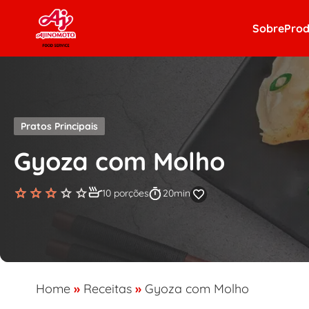
Skip to content
Sobre
Prod
Pratos Principais
Gyoza com Molho
10 porções
20min
Home
»
Receitas
»
Gyoza com Molho