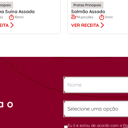
ncipais
Pratos Principais
ha Suína Assada
Salmão Assado
es
10min
14 porções
5min
EITA
VER RECEITA
a o
Eu li e estou de acordo com a
Po