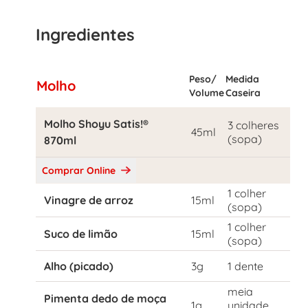
Ingredientes
Peso/
Medida
Molho
Volume
Caseira
Molho Shoyu Satis!®
3 colheres
45ml
(sopa)
870ml
Comprar Online
1 colher
Vinagre de arroz
15ml
(sopa)
1 colher
Suco de limão
15ml
(sopa)
Alho (picado)
3g
1 dente
meia
Pimenta dedo de moça
1g
unidade