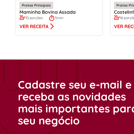
Pratos Principais
Pratos Pri
Maminha Bovina Assada
Costelin
10 porções
5min
16 porçõ
VER RECEITA
VER REC
Cadastre seu e-mail e
receba as novidades
mais importantes par
seu negócio