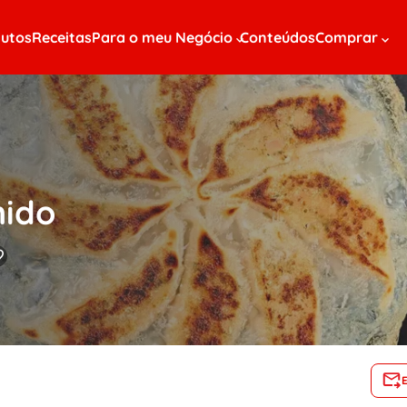
utos
Receitas
Para o meu Negócio
Conteúdos
Comprar
ido
o