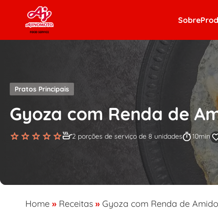
Skip to content
Sobre
Prod
Pratos Principais
Gyoza com Renda de Am
2 porções de serviço de 8 unidades
10min
Home
»
Receitas
»
Gyoza com Renda de Amid