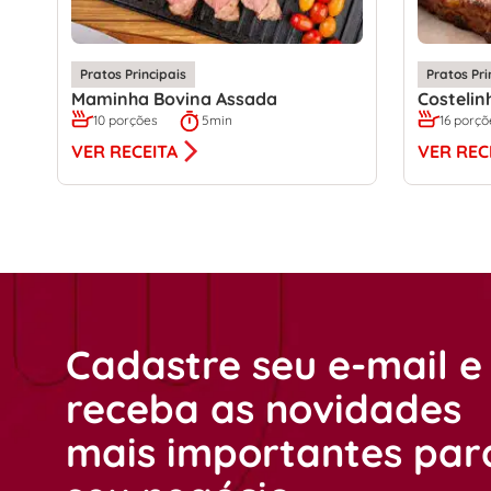
Pratos Principais
Pratos Pri
Maminha Bovina Assada
Costelin
10 porções
5min
16 porçõ
VER RECEITA
VER REC
Cadastre seu e-mail e
receba as novidades
mais importantes par