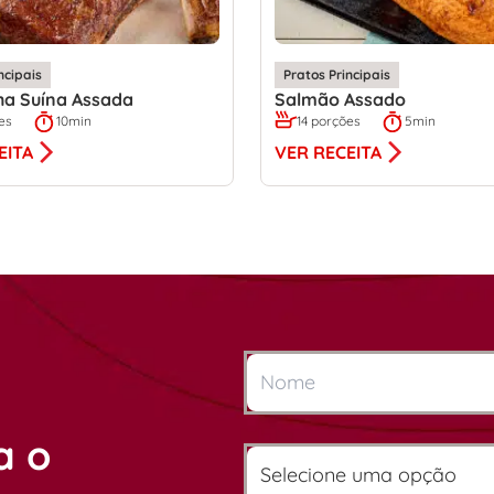
ncipais
Pratos Principais
ha Suína Assada
Salmão Assado
es
10min
14 porções
5min
EITA
VER RECEITA
a o