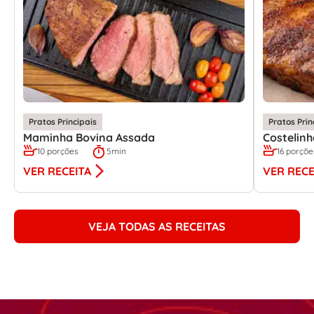
Pratos Principais
Pratos Prin
Maminha Bovina Assada
Costelin
10 porções
5min
16 porçõe
VER RECEITA
VER RECE
VEJA TODAS AS RECEITAS