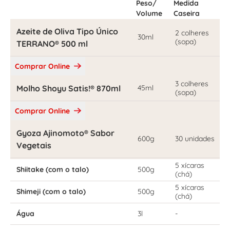
Peso/
Medida
Volume
Caseira
Azeite de Oliva Tipo Único
2 colheres
30ml
(sopa)
TERRANO® 500 ml
Comprar Online
3 colheres
Molho Shoyu Satis!® 870ml
45ml
(sopa)
Comprar Online
Gyoza Ajinomoto® Sabor
600g
30 unidades
Vegetais
5 xícaras
Shiitake (com o talo)
500g
(chá)
5 xícaras
Shimeji (com o talo)
500g
(chá)
Água
3l
-