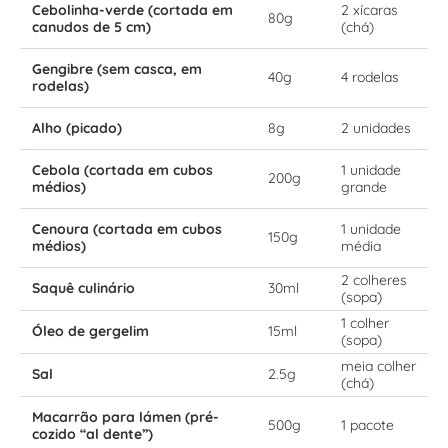
Cebolinha-verde (cortada em
2 xícaras
80g
canudos de 5 cm)
(chá)
Gengibre (sem casca, em
40g
4 rodelas
rodelas)
Alho (picado)
8g
2 unidades
Cebola (cortada em cubos
1 unidade
200g
médios)
grande
Cenoura (cortada em cubos
1 unidade
150g
médios)
média
2 colheres
Saquê culinário
30ml
(sopa)
1 colher
Óleo de gergelim
15ml
(sopa)
meia colher
Sal
2.5g
(chá)
Macarrão para lámen (pré-
500g
1 pacote
cozido “al dente”)