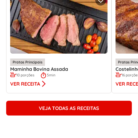
Pratos Principais
Pratos Prin
Maminha Bovina Assada
Costelin
10 porções
5min
16 porçõe
VER RECEITA
VER RECE
VEJA TODAS AS RECEITAS