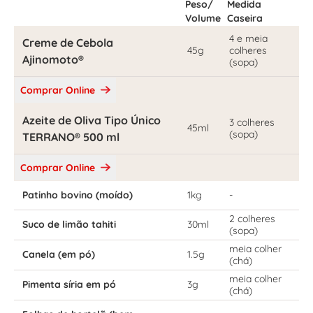
Peso/
Medida
Volume
Caseira
4 e meia
Creme de Cebola
45g
colheres
Ajinomoto®
(sopa)
Comprar Online
Azeite de Oliva Tipo Único
3 colheres
45ml
(sopa)
TERRANO® 500 ml
Comprar Online
Patinho bovino (moído)
1kg
-
2 colheres
Suco de limão tahiti
30ml
(sopa)
meia colher
Canela (em pó)
1.5g
(chá)
meia colher
Pimenta síria em pó
3g
(chá)