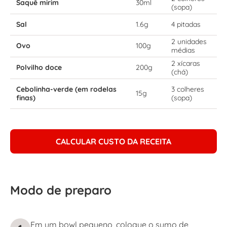
Saquê mirim
30ml
(sopa)
Sal
1.6g
4 pitadas
2 unidades
Ovo
100g
médias
2 xícaras
Polvilho doce
200g
(chá)
Cebolinha-verde (em rodelas
3 colheres
15g
finas)
(sopa)
CALCULAR CUSTO DA RECEITA
Modo de preparo
Em um bowl pequeno, coloque o sumo de