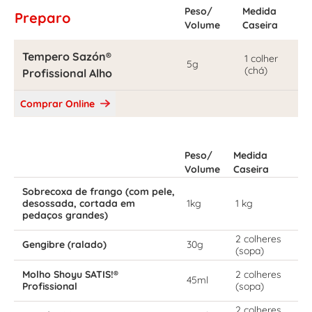
Peso/
Medida
Preparo
Volume
Caseira
Tempero Sazón®
1 colher
5g
(chá)
Profissional Alho
Comprar Online
Peso/
Medida
Volume
Caseira
Sobrecoxa de frango (com pele,
desossada, cortada em
1kg
1 kg
pedaços grandes)
2 colheres
Gengibre (ralado)
30g
(sopa)
Molho Shoyu SATIS!®
2 colheres
45ml
Profissional
(sopa)
2 colheres