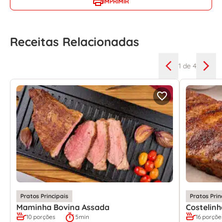
IMPRIMIR
Receitas Relacionadas
1
de 4
Pratos Principais
Pratos Prin
Maminha Bovina Assada
Costelin
10 porções
5min
16 porçõe