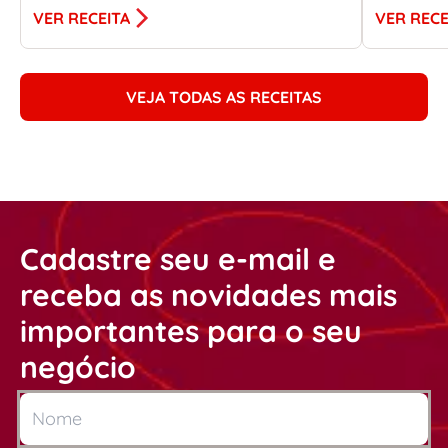
VER RECEITA
VER RECE
VEJA TODAS AS RECEITAS
Cadastre seu e-mail e
receba as novidades mais
importantes para o seu
negócio