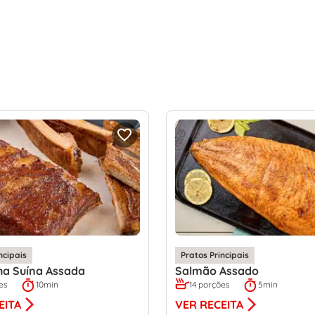
ncipais
Pratos Principais
ha Suína Assada
Salmão Assado
es
10min
14 porções
5min
EITA
VER RECEITA