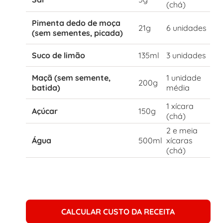
(chá)
Pimenta dedo de moça
21g
6 unidades
(sem sementes, picada)
Suco de limão
135ml
3 unidades
Maçã (sem semente,
1 unidade
200g
batida)
média
1 xícara
Açúcar
150g
(chá)
2 e meia
Água
500ml
xícaras
(chá)
CALCULAR CUSTO DA RECEITA