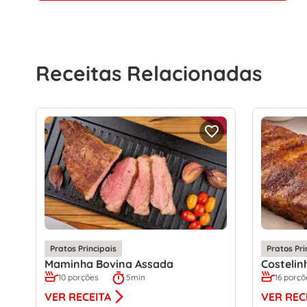
Receitas Relacionadas
Pratos Principais
Pratos Pri
Maminha Bovina Assada
Costelin
10 porções
5min
16 porçõ
VER RECEITA
VER REC