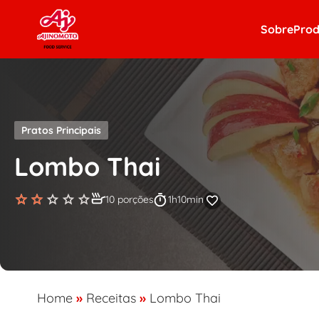
Skip to content
Sobre
Prod
Pratos Principais
Lombo Thai
10 porções
1h10min
Home
»
Receitas
»
Lombo Thai