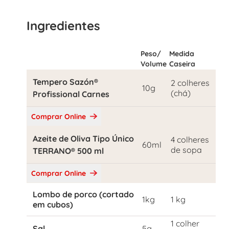
Ingredientes
Peso/
Medida
Volume
Caseira
Tempero Sazón®
2 colheres
10g
(chá)
Profissional Carnes
Comprar Online
Azeite de Oliva Tipo Único
4 colheres
60ml
de sopa
TERRANO® 500 ml
Comprar Online
Lombo de porco (cortado
1kg
1 kg
em cubos)
1 colher
Sal
5g