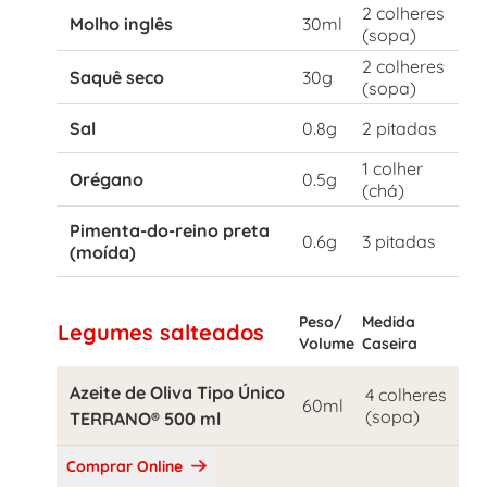
2 colheres
Molho inglês
30ml
(sopa)
2 colheres
Saquê seco
30g
(sopa)
Sal
0.8g
2 pitadas
1 colher
Orégano
0.5g
(chá)
Pimenta-do-reino preta
0.6g
3 pitadas
(moída)
Peso/
Medida
Legumes salteados
Volume
Caseira
Azeite de Oliva Tipo Único
4 colheres
60ml
(sopa)
TERRANO® 500 ml
Comprar Online