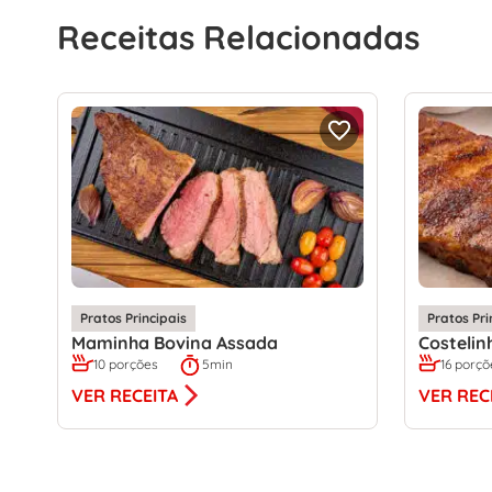
Receitas Relacionadas
Pratos Principais
Pratos Pri
Maminha Bovina Assada
Costelin
10 porções
5min
16 porçõ
VER RECEITA
VER REC