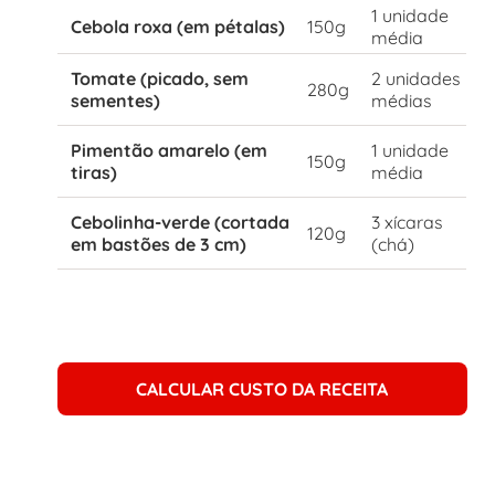
1 unidade
Cebola roxa (em pétalas)
150g
média
Tomate (picado, sem
2 unidades
280g
sementes)
médias
Pimentão amarelo (em
1 unidade
150g
tiras)
média
Cebolinha-verde (cortada
3 xícaras
120g
em bastões de 3 cm)
(chá)
CALCULAR CUSTO DA RECEITA