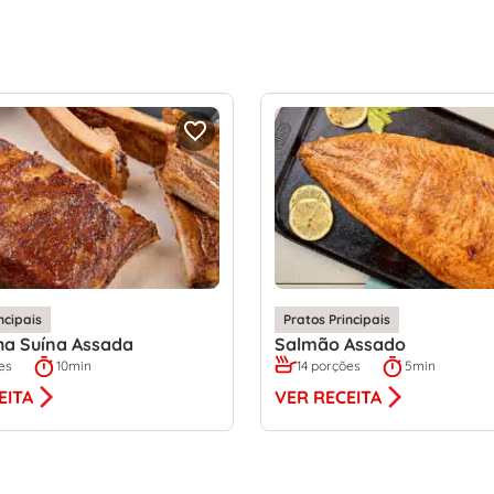
ncipais
Pratos Principais
ha Suína Assada
Salmão Assado
es
10min
14 porções
5min
EITA
VER RECEITA