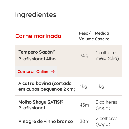
Ingredientes
Peso/
Medida
Carne marinada
Volume
Caseira
Tempero Sazón®
1 colher e
7.5g
meia (chá)
Profissional Alho
Comprar Online
Alcatra bovina (cortada
1kg
1 kg
em cubos pequenos 2 cm)
Molho Shoyu SATIS!®
3 colheres
45ml
Profissional
(sopa)
2 colheres
Vinagre de vinho branco
30ml
(sopa)