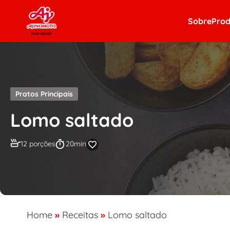
Skip to content
Sobre
Prod
Pratos Principais
Lomo saltado
12 porções
20min
Home
»
Receitas
»
Lomo saltado