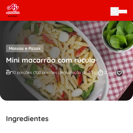
Skip to content
Massas e Pizzas
Mini macarrão com rúcula
10 porções (100 porções degustação de 30 g)
20min
Ingredientes