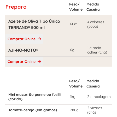
Peso/
Medida
Preparo
Volume
Caseira
Azeite de Oliva Tipo Único
4 colheres
60ml
(sopa)
TERRANO® 500 ml
Comprar Online
1 e meia
AJI-NO-MOTO®
6g
colher (chá)
Comprar Online
Peso/
Medida
Volume
Caseira
Mini macarrão penne ou fusilli
1kg
2 embalagem
(cozido)
2 xícaras
Tomate-cereja (em gomos)
280g
(chá)