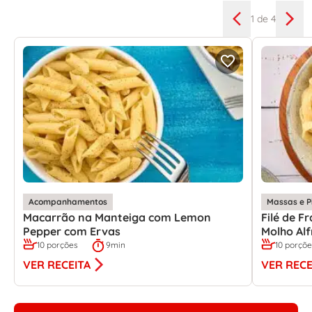
1
de 4
Acompanhamentos
Massas e P
Macarrão na Manteiga com Lemon
Filé de 
Pepper com Ervas
Molho Al
10 porções
9min
10 porçõ
VER RECEITA
VER RECE