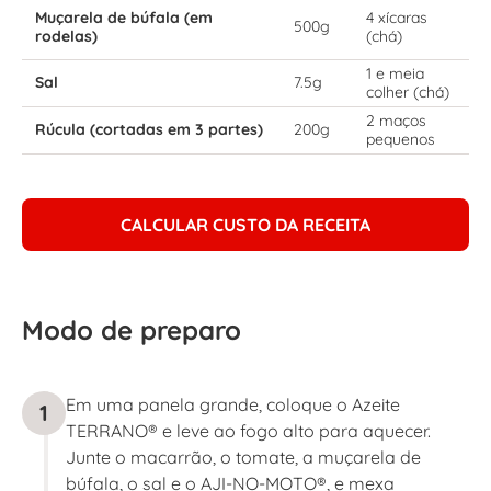
Muçarela de búfala (em
4 xícaras
500g
rodelas)
(chá)
1 e meia
Sal
7.5g
colher (chá)
2 maços
Rúcula (cortadas em 3 partes)
200g
pequenos
CALCULAR CUSTO DA RECEITA
Modo de preparo
Em uma panela grande, coloque o Azeite
1
TERRANO® e leve ao fogo alto para aquecer.
Junte o macarrão, o tomate, a muçarela de
búfala, o sal e o AJI-NO-MOTO®, e mexa