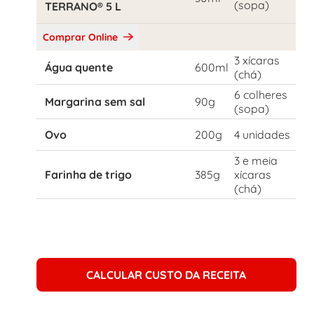
(sopa)
TERRANO® 5 L
Comprar Online
3 xícaras
Água quente
600ml
(chá)
6 colheres
Margarina sem sal
90g
(sopa)
Ovo
200g
4 unidades
3 e meia
Farinha de trigo
385g
xícaras
(chá)
CALCULAR CUSTO DA RECEITA