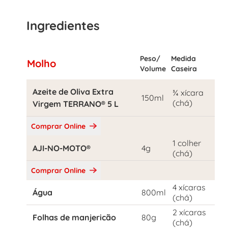
Ingredientes
Peso/
Medida
Molho
Volume
Caseira
Azeite de Oliva Extra
¾ xícara
150ml
(chá)
Virgem TERRANO® 5 L
Comprar Online
1 colher
AJI-NO-MOTO®
4g
(chá)
Comprar Online
4 xícaras
Água
800ml
(chá)
2 xícaras
Folhas de manjericão
80g
(chá)