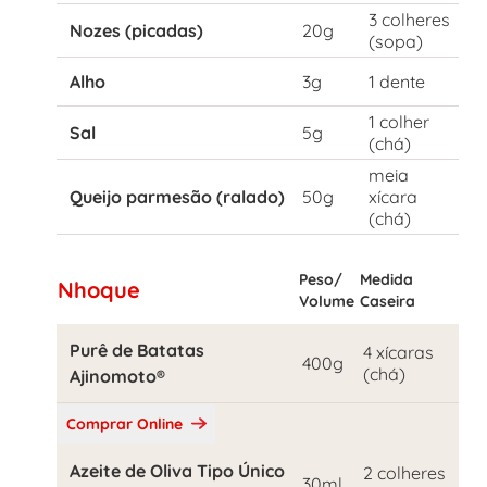
3 colheres
Nozes (picadas)
20g
(sopa)
Alho
3g
1 dente
1 colher
Sal
5g
(chá)
meia
Queijo parmesão (ralado)
50g
xícara
(chá)
Peso/
Medida
Nhoque
Volume
Caseira
Purê de Batatas
4 xícaras
400g
(chá)
Ajinomoto®
Comprar Online
Azeite de Oliva Tipo Único
2 colheres
30ml