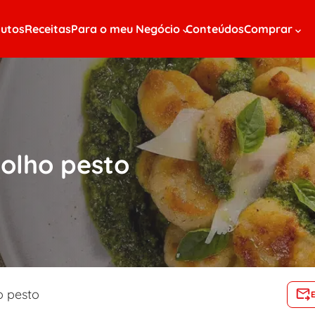
utos
Receitas
Para o meu Negócio
Conteúdos
Comprar
olho pesto
 pesto