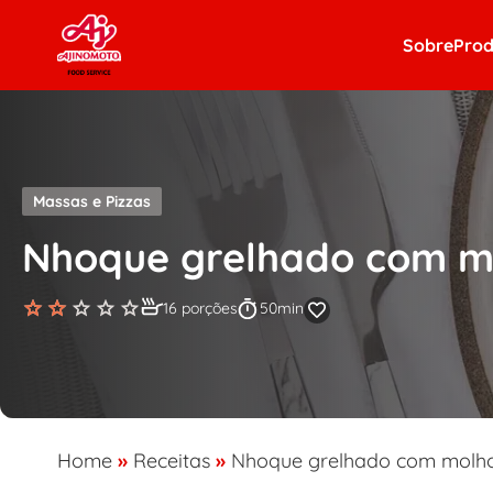
Skip to content
Sobre
Prod
Massas e Pizzas
Nhoque grelhado com m
16 porções
50min
Home
»
Receitas
»
Nhoque grelhado com molho