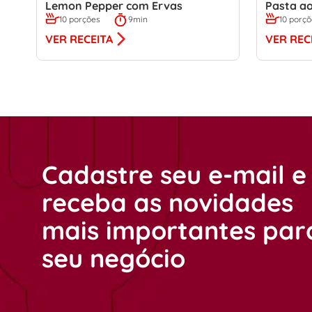
Lemon Pepper com Ervas
Pasta ao
10 porções
9min
10 porç
VER RECEITA
VER REC
Cadastre seu e-mail e
receba as novidades
mais importantes par
seu negócio