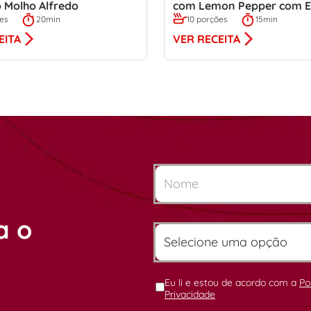
 Molho Alfredo
com Lemon Pepper com E
ões
20min
10 porções
15min
EITA
VER RECEITA
a o
Eu li e estou de acordo com a
Po
Privacidade