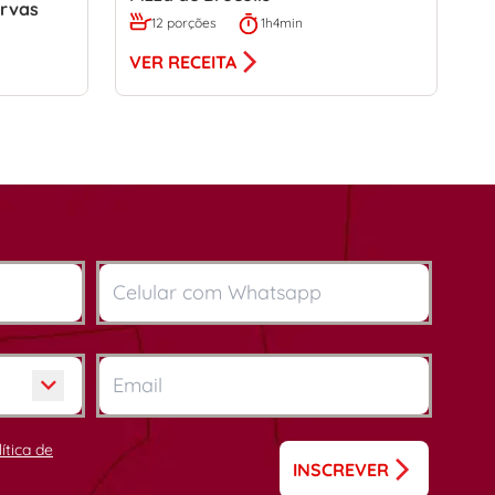
rvas
12 porções
1h4min
VER RECEITA
lítica de
INSCREVER