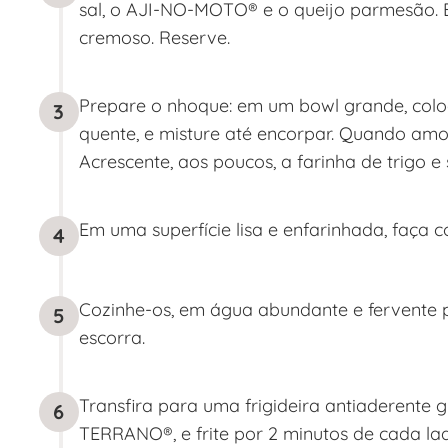
sal, o AJI-NO-MOTO® e o queijo parmesão. B
cremoso. Reserve.
Prepare o nhoque: em um bowl grande, colo
3
quente, e misture até encorpar. Quando amor
Acrescente, aos poucos, a farinha de trigo 
Em uma superfície lisa e enfarinhada, faça 
4
Cozinhe-os, em água abundante e fervente po
5
escorra.
Transfira para uma frigideira antiaderente
6
TERRANO®, e frite por 2 minutos de cada lad