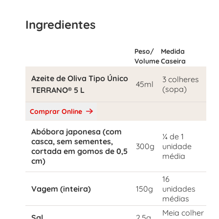
Ingredientes
Peso/
Medida
Volume
Caseira
Azeite de Oliva Tipo Único
3 colheres
45ml
(sopa)
TERRANO® 5 L
Comprar Online
Abóbora japonesa (com
¼ de 1
casca, sem sementes,
300g
unidade
cortada em gomos de 0,5
média
cm)
16
Vagem (inteira)
150g
unidades
médias
Meia colher
Sal
2.5g