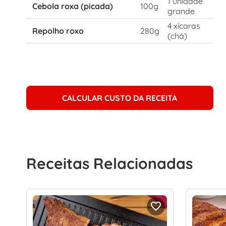
1 unidade
Cebola roxa (picada)
100g
grande
4 xícaras
Repolho roxo
280g
(chá)
CALCULAR CUSTO DA RECEITA
Receitas Relacionadas