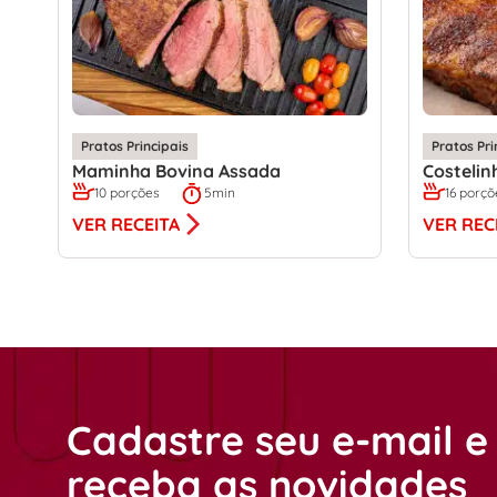
Pratos Principais
Pratos Pri
Maminha Bovina Assada
Costelin
10 porções
5min
16 porçõ
VER RECEITA
VER REC
Cadastre seu e-mail e
receba as novidades