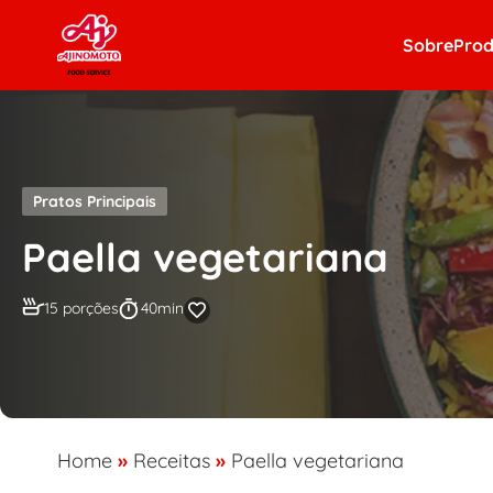
Skip to content
Sobre
Prod
Pratos Principais
Paella vegetariana
15 porções
40min
Home
»
Receitas
»
Paella vegetariana