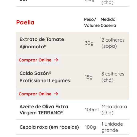
(chá)
Peso/
Medida
Paella
Volume
Caseira
Extrato de Tomate
2 colheres
30g
(sopa)
Ajinomoto®
Comprar Online
Caldo Sazón®
3 colheres
15g
(chá)
Profissional Legumes
Comprar Online
Azeite de Oliva Extra
Meia xícara
100ml
Virgem TERRANO®
(chá)
1 unidade
Cebola roxa (em rodelas)
100g
grande