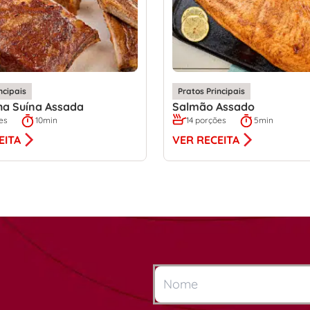
ncipais
Pratos Principais
ha Suína Assada
Salmão Assado
es
10min
14 porções
5min
EITA
VER RECEITA