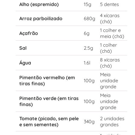
Alho (espremido)
15g
5 dentes
4 xícaras
Arroz parboilizado
680g
(chá)
1 colher e
Açafrão
6g
meia (chá)
1 colher
Sal
2.5g
(chá)
8 xícaras
Água
1.6l
(chá)
Meia
Pimentão vermelho (em
100g
unidade
tiras finas)
grande
Meia
Pimentão verde (em tiras
100g
unidade
finas)
grande
Tomate (picado, sem pele
2 unidades
340g
e sem sementes)
grandes