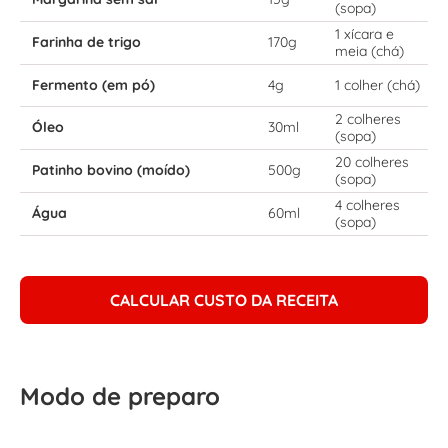
(sopa)
1 xícara e
Farinha de trigo
170g
meia (chá)
Fermento (em pó)
4g
1 colher (chá)
2 colheres
Óleo
30ml
(sopa)
20 colheres
Patinho bovino (moído)
500g
(sopa)
4 colheres
Água
60ml
(sopa)
CALCULAR CUSTO DA RECEITA
Modo de preparo