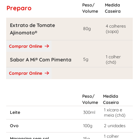
Peso/
Medida
Preparo
Volume
Caseira
Extrato de Tomate
4 colheres
80g
(sopa)
Ajinomoto®
Comprar Online
1 colher
Sabor A Mi® Com Pimenta
5g
(chá)
Comprar Online
Peso/
Medida
Volume
Caseira
1 xícara e
Leite
300ml
meia (chá)
Ovo
100g
2 unidades
1 colher
Margarina sem sal
15g