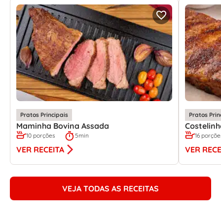
Pratos Principais
Pratos Prin
Maminha Bovina Assada
Costelin
10 porções
5min
16 porçõe
VER RECEITA
VER RECE
VEJA TODAS AS RECEITAS