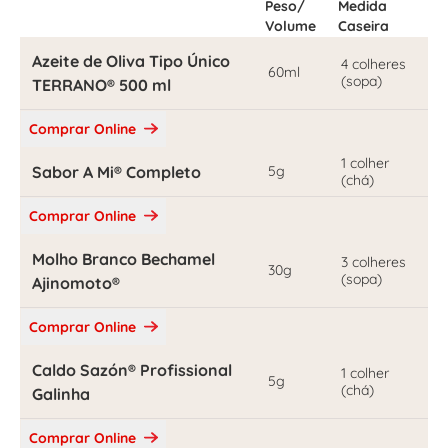
Peso/
Medida
Volume
Caseira
Azeite de Oliva Tipo Único
4 colheres
60ml
(sopa)
TERRANO® 500 ml
Comprar Online
1 colher
Sabor A Mi® Completo
5g
(chá)
Comprar Online
Molho Branco Bechamel
3 colheres
30g
(sopa)
Ajinomoto®
Comprar Online
Caldo Sazón® Profissional
1 colher
5g
(chá)
Galinha
Comprar Online