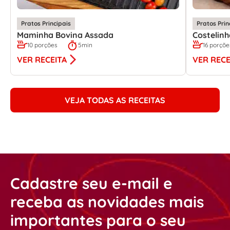
Pratos Principais
Pratos Prin
Maminha Bovina Assada
Costelin
10 porções
5min
16 porçõe
VER RECEITA
VER RECE
VEJA TODAS AS RECEITAS
Cadastre seu e-mail e
receba as novidades mais
importantes para o seu