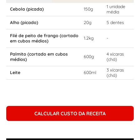
1 unidade
Cebola (picada)
150g
média
Alho (picado)
20g
5 dentes
Filé de peito de frango (cortado
1.2kg
-
em cubos médios)
Palmito (cortado em cubos
4 xícaras
600g
médios)
(chá)
3 xícaras
Leite
600ml
(chá)
CALCULAR CUSTO DA RECEITA