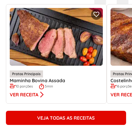
Pratos Principais
Pratos Prin
Maminha Bovina Assada
Costelin
10 porções
5min
16 porçõe
VER RECEITA
VER RECE
VEJA TODAS AS RECEITAS