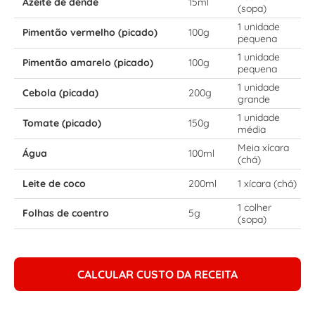
Azeite de dendê
15ml
(sopa)
1 unidade
Pimentão vermelho (picado)
100g
pequena
1 unidade
Pimentão amarelo (picado)
100g
pequena
1 unidade
Cebola (picada)
200g
grande
1 unidade
Tomate (picado)
150g
média
Meia xícara
Água
100ml
(chá)
Leite de coco
200ml
1 xícara (chá)
1 colher
Folhas de coentro
5g
(sopa)
CALCULAR CUSTO DA RECEITA