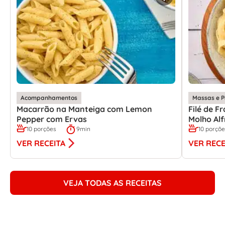
Acompanhamentos
Massas e P
Macarrão na Manteiga com Lemon
Filé de 
Pepper com Ervas
Molho Al
10 porções
9min
10 porçõ
VER RECEITA
VER RECE
VEJA TODAS AS RECEITAS