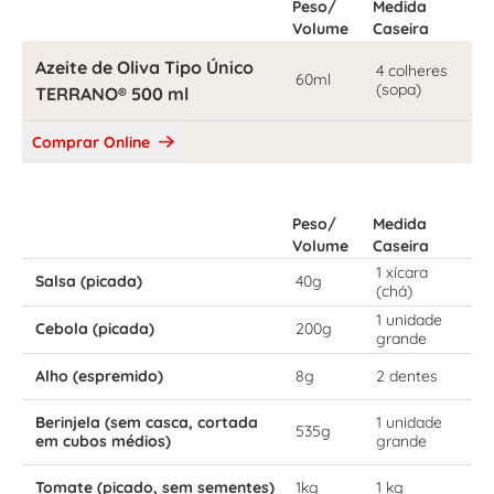
Peso/
Medida
Volume
Caseira
Azeite de Oliva Tipo Único
4 colheres
60ml
(sopa)
TERRANO® 500 ml
Comprar Online
Peso/
Medida
Volume
Caseira
1 xícara
Salsa (picada)
40g
(chá)
1 unidade
Cebola (picada)
200g
grande
Alho (espremido)
8g
2 dentes
Berinjela (sem casca, cortada
1 unidade
535g
em cubos médios)
grande
Tomate (picado, sem sementes)
1kg
1 kg