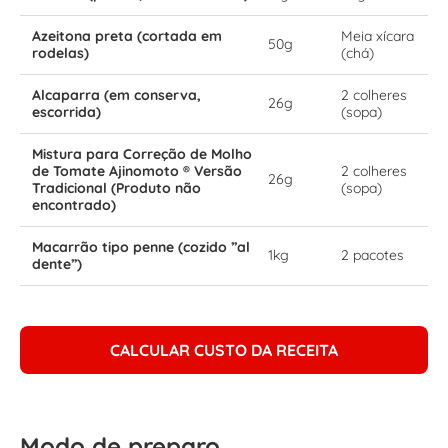
Azeitona preta (cortada em
Meia xícara
50g
rodelas)
(chá)
Alcaparra (em conserva,
2 colheres
26g
escorrida)
(sopa)
Mistura para Correção de Molho
de Tomate Ajinomoto ® Versão
2 colheres
26g
Tradicional (Produto não
(sopa)
encontrado)
Macarrão tipo penne (cozido ”al
1kg
2 pacotes
dente”)
CALCULAR CUSTO DA RECEITA
Modo de preparo