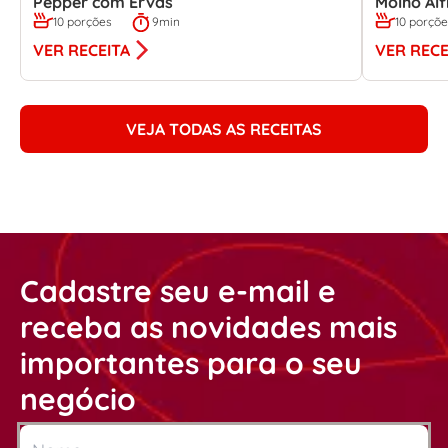
Pepper com Ervas
Molho Al
10 porções
9min
10 porçõ
VER RECEITA
VER RECE
VEJA TODAS AS RECEITAS
Cadastre seu e-mail e
receba as novidades mais
importantes para o seu
negócio