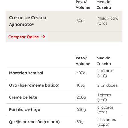
Peso/
Medida
Volume
Caseira
Creme de Cebola
Meia xícara
50g
(chá)
Ajinomoto®
Comprar Online
Peso/
Medida
Volume
Caseira
2 xícaras
Manteiga sem sal
400g
(chá)
Ovo (ligeiramente batido)
100g
2 unidades
1 xícara
Creme de leite
200g
(chá)
6 xícaras
Farinha de trigo
660g
(chá)
3 colheres
Queijo parmesão (ralado)
30g
(sopa)