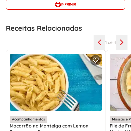
IMPRIMIR
Receitas Relacionadas
1
de 4
Acompanhamentos
Massas e P
Macarrão na Manteiga com Lemon
Filé de 