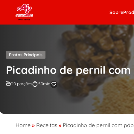
Skip to content
Sobre
Prod
Pratos Principais
Picadinho de pernil com
10 porções
50min
Home
»
Receitas
»
Picadinho de pernil com páp