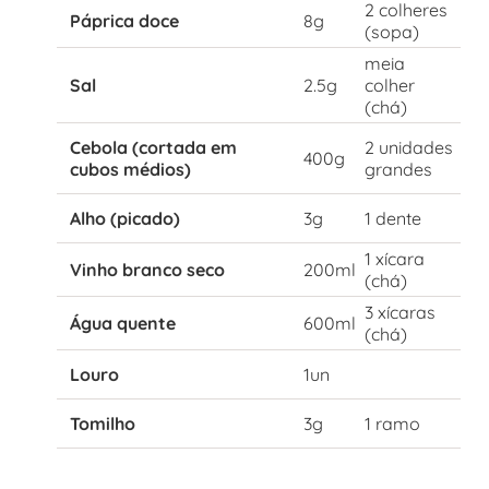
2 colheres
Páprica doce
8g
(sopa)
meia
Sal
2.5g
colher
(chá)
Cebola (cortada em
2 unidades
400g
cubos médios)
grandes
Alho (picado)
3g
1 dente
1 xícara
Vinho branco seco
200ml
(chá)
3 xícaras
Água quente
600ml
(chá)
Louro
1un
Tomilho
3g
1 ramo