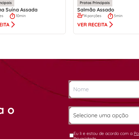
ncipais
Pratos Principais
ha Suína Assada
Salmão Assado
es
10min
14 porções
5min
EITA
VER RECEITA
a o
Eu li e estou de acordo com a
Po
Privacidade