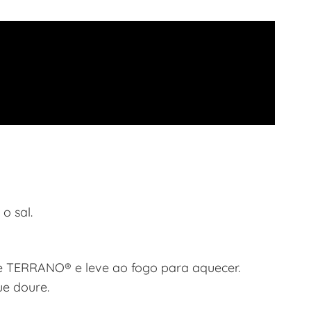
o sal.
e TERRANO® e leve ao fogo para aquecer.
ue doure.