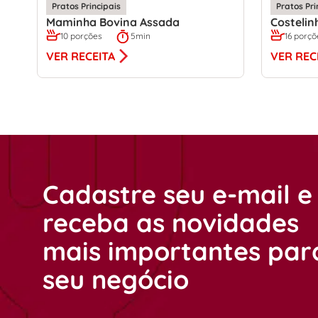
Pratos Principais
Pratos Pri
Maminha Bovina Assada
Costelin
10 porções
5min
16 porçõ
VER RECEITA
VER REC
Cadastre seu e-mail e
receba as novidades
mais importantes par
seu negócio