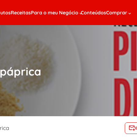
utos
Receitas
Para o meu Negócio
Conteúdos
Comprar
 páprica
rica