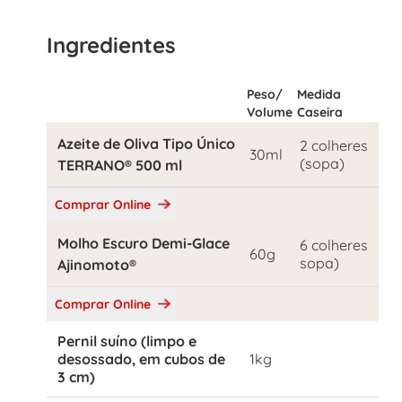
Ingredientes
Peso/
Medida
Volume
Caseira
Azeite de Oliva Tipo Único
2 colheres
30ml
(sopa)
TERRANO® 500 ml
Comprar Online
Molho Escuro Demi-Glace
6 colheres
60g
sopa)
Ajinomoto®
Comprar Online
Pernil suíno (limpo e
desossado, em cubos de
1kg
3 cm)