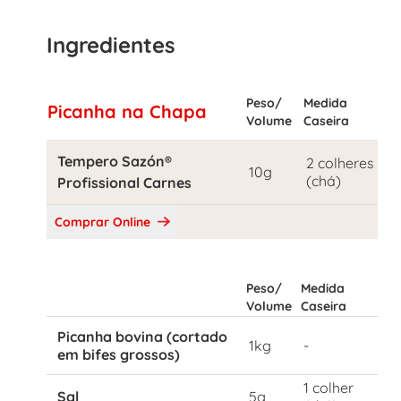
Ingredientes
Peso/
Medida
Picanha na Chapa
Volume
Caseira
Tempero Sazón®
2 colheres
10g
(chá)
Profissional Carnes
Comprar Online
Peso/
Medida
Volume
Caseira
Picanha bovina (cortado
1kg
-
em bifes grossos)
1 colher
Sal
5g