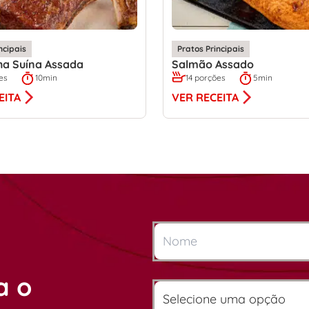
ncipais
Pratos Principais
ha Suína Assada
Salmão Assado
es
10min
14 porções
5min
EITA
VER RECEITA
a o