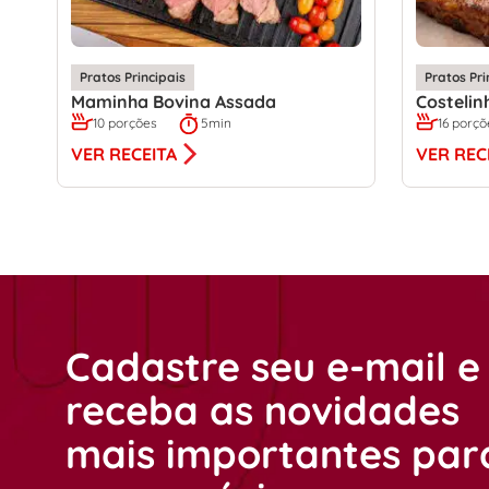
Pratos Principais
Pratos Pri
Maminha Bovina Assada
Costelin
10 porções
5min
16 porçõ
VER RECEITA
VER REC
Cadastre seu e-mail e
receba as novidades
mais importantes par