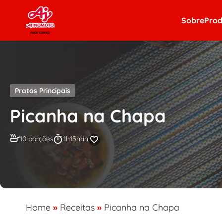
Skip to content
Sobre
Prod
Pratos Principais
Picanha na Chapa
10 porções
1h15min
Home
»
Receitas
»
Picanha na Chapa