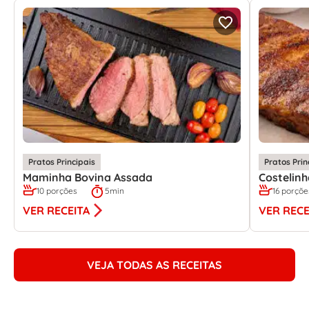
Pratos Principais
Pratos Prin
Maminha Bovina Assada
Costelin
10 porções
5min
16 porçõe
VER RECEITA
VER RECE
VEJA TODAS AS RECEITAS