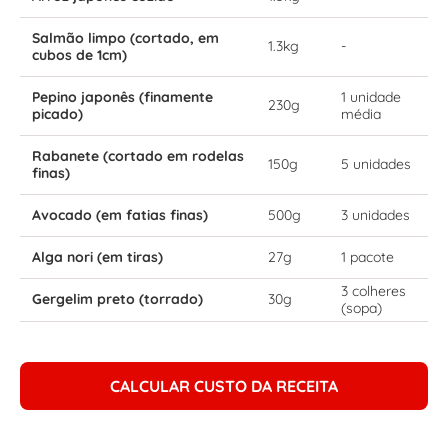
Salmão limpo (cortado, em
1.3kg
-
cubos de 1cm)
Pepino japonês (finamente
1 unidade
230g
picado)
média
Rabanete (cortado em rodelas
150g
5 unidades
finas)
Avocado (em fatias finas)
500g
3 unidades
Alga nori (em tiras)
27g
1 pacote
3 colheres
Gergelim preto (torrado)
30g
(sopa)
CALCULAR CUSTO DA RECEITA