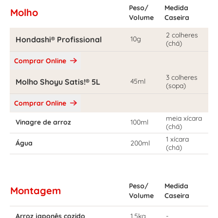
Peso/
Medida
Molho
Volume
Caseira
2 colheres
Hondashi® Profissional
10g
(chá)
Comprar Online
3 colheres
Molho Shoyu Satis!® 5L
45ml
(sopa)
Comprar Online
meia xícara
Vinagre de arroz
100ml
(chá)
1 xícara
Água
200ml
(chá)
Peso/
Medida
Montagem
Volume
Caseira
Arroz japonês cozido
1.5kg
-