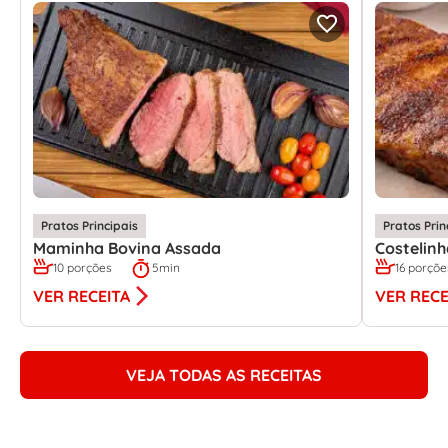
Pratos Principais
Pratos Prin
Maminha Bovina Assada
Costelin
10 porções
5min
16 porçõe
VER RECEITA
VER RECE
VEJA TODAS AS RECEITAS