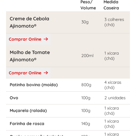
Peso/
Medida
Volume
Caseira
Creme de Cebola
3 colheres
30g
(chá)
Ajinomoto®
Comprar Online
Molho de Tomate
1 xícara
200ml
(chá)
Ajinomoto®
Comprar Online
4 xícaras
Patinho bovino (moído)
800g
(chá)
Ovo
100g
2 unidades
1 xícara
Muçarela (ralada)
100g
(chá)
1 xícara
Farinha de rosca
140g
(chá)
1 xícara