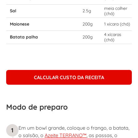
meia colher
Sal
2.5g
(chá)
Maionese
200g
1 xícara (chá)
4 xícaras
Batata palha
200g
(chá)
CALCULAR CUSTO DA RECEITA
Modo de preparo
Em um bowl grande, coloque o frango, a batata,
1
o salsão, o
Azeite TERRANO™
, as passas, o