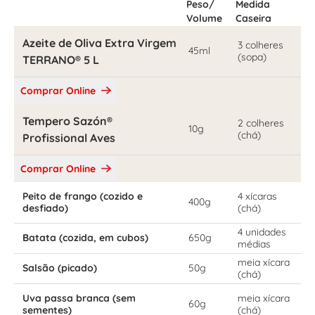
Peso/
Medida
Volume
Caseira
Azeite de Oliva Extra Virgem
3 colheres
45ml
(sopa)
TERRANO® 5 L
Comprar Online
Tempero Sazón®
2 colheres
10g
(chá)
Profissional Aves
Comprar Online
Peito de frango (cozido e
4 xícaras
400g
desfiado)
(chá)
4 unidades
Batata (cozida, em cubos)
650g
médias
meia xícara
Salsão (picado)
50g
(chá)
Uva passa branca (sem
meia xícara
60g
sementes)
(chá)