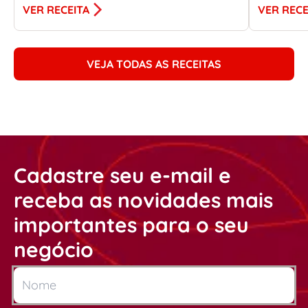
VER RECEITA
VER RECE
VEJA TODAS AS RECEITAS
Cadastre seu e-mail e
receba as novidades mais
importantes para o seu
negócio