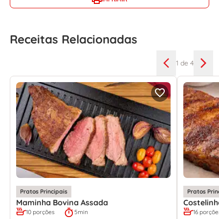
Receitas Relacionadas
1
de 4
Pratos Principais
Pratos Prin
Maminha Bovina Assada
Costelin
10 porções
5min
16 porçõe