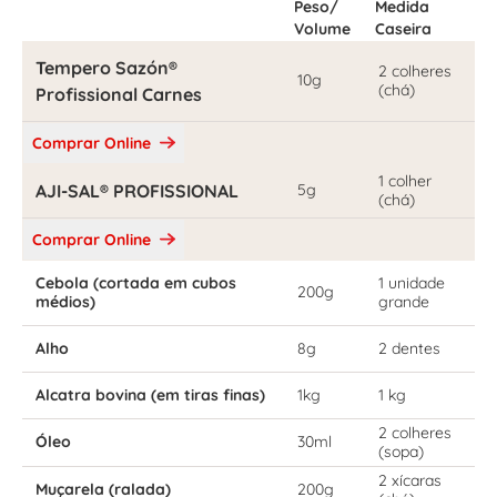
Peso/
Medida
Volume
Caseira
Tempero Sazón®
2 colheres
10g
(chá)
Profissional Carnes
Comprar Online
1 colher
AJI-SAL® PROFISSIONAL
5g
(chá)
Comprar Online
Cebola (cortada em cubos
1 unidade
200g
médios)
grande
Alho
8g
2 dentes
Alcatra bovina (em tiras finas)
1kg
1 kg
2 colheres
Óleo
30ml
(sopa)
2 xícaras
Muçarela (ralada)
200g