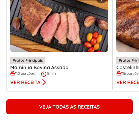
Pratos Principais
Pratos Prin
Maminha Bovina Assada
Costelin
10 porções
5min
16 porçõe
VER RECEITA
VER RECE
VEJA TODAS AS RECEITAS