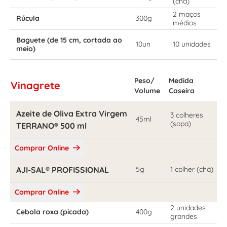
(chá)
2 maços
Rúcula
300g
médios
Baguete (de 15 cm, cortada ao
10un
10 unidades
meio)
Peso/
Medida
Vinagrete
Volume
Caseira
Azeite de Oliva Extra Virgem
3 colheres
45ml
(sopa)
TERRANO® 500 ml
Comprar Online
AJI-SAL® PROFISSIONAL
5g
1 colher (chá)
Comprar Online
2 unidades
Cebola roxa (picada)
400g
grandes