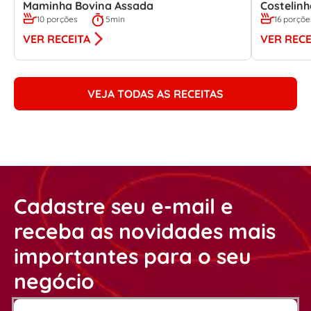
Maminha Bovina Assada
Costelin
10 porções
5min
16 porçõe
VER RECEITA
VER RECE
VEJA TODAS AS RECEITAS
Cadastre seu e-mail e
receba as novidades mais
importantes para o seu
negócio