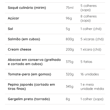
5 colheres
Saquê culinário (mirim)
75ml
(sopa)
8 colheres
Açúcar
96g
(sopa)
Sal
5g
1 colher (chá)
Salmão (em cubos)
800g
5 xícaras (chá)
Cream cheese
200g
1 xícara (chá)
Abacaxi em conserva (grelhado
375g
5 fatias
e cortado em cubos)
Tomate-pera (em gomos)
320g
16 unidades
Pepino japonês (cortado em
1 e meia
345g
tiras finas)
unidade média
Gergelim preto (torrado)
8g
1 colher (sopa)