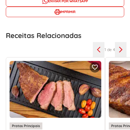
ENVIAR POR WHATSAPP
IMPRIMIR
Receitas Relacionadas
1
de 4
Pratos Principais
Pratos Prin