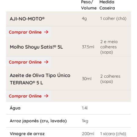
Peso/
Medida
Volume
Caseira
AJI-NO-MOTO®
4g
1 colher (chá)
Comprar Online
2 e meia
Molho Shoyu Satis!® 5L
37.5ml
colheres
(sopa)
Comprar Online
Azeite de Oliva Tipo Único
2 colheres
30ml
(sopa)
TERRANO® 5 L
Comprar Online
Água
1.4l
Arroz japonês (cru, lavado)
1kg
Vinagre de arroz
200ml
1 xícara (chá)