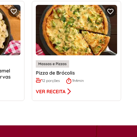
Massas e Pizzas
amel
Pizza de Brócolis
rvas
12 porções
1h4min
VER RECEITA