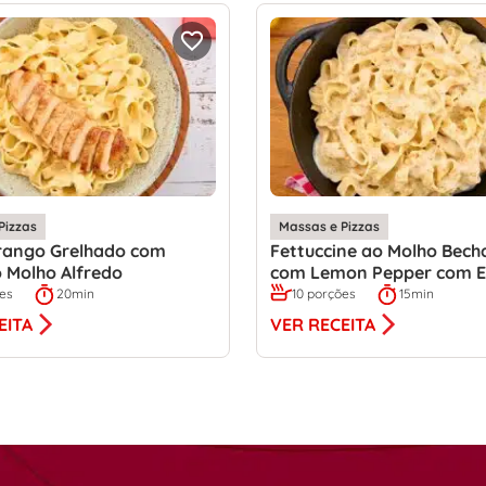
Pizzas
Massas e Pizzas
Frango Grelhado com
Fettuccine ao Molho Bech
 Molho Alfredo
com Lemon Pepper com E
ões
20min
10 porções
15min
EITA
VER RECEITA