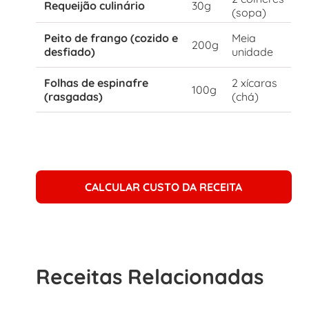
Requeijão culinário
30g
(sopa)
Peito de frango (cozido e
Meia
200g
desfiado)
unidade
Folhas de espinafre
2 xícaras
100g
(rasgadas)
(chá)
CALCULAR CUSTO DA RECEITA
Receitas Relacionadas