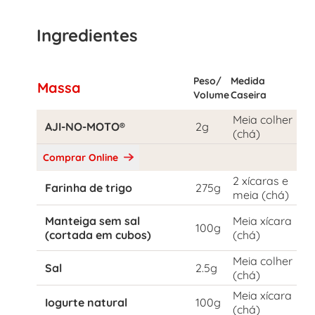
Ingredientes
Peso/
Medida
Massa
Volume
Caseira
Meia colher
AJI-NO-MOTO®
2g
(chá)
Comprar Online
2 xícaras e
Farinha de trigo
275g
meia (chá)
Manteiga sem sal
Meia xícara
100g
(cortada em cubos)
(chá)
Meia colher
Sal
2.5g
(chá)
Meia xícara
Iogurte natural
100g
(chá)