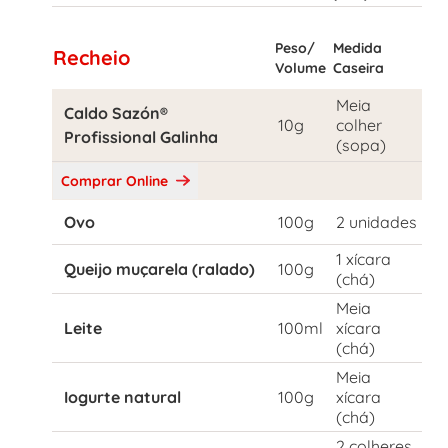
Peso/
Medida
Recheio
Volume
Caseira
Meia
Caldo Sazón®
10g
colher
Profissional Galinha
(sopa)
Comprar Online
Ovo
100g
2 unidades
1 xícara
Queijo muçarela (ralado)
100g
(chá)
Meia
Leite
100ml
xícara
(chá)
Meia
Iogurte natural
100g
xícara
(chá)
2 colheres