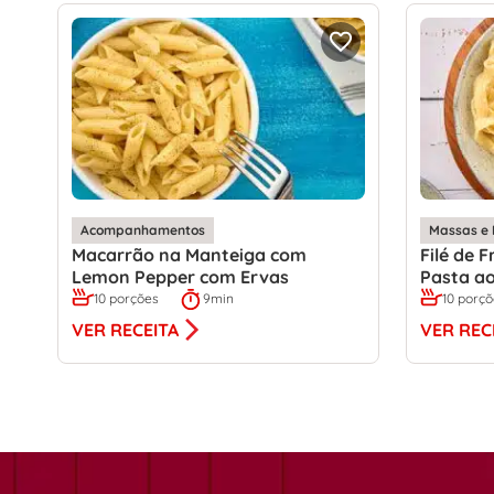
Acompanhamentos
Massas e 
Macarrão na Manteiga com
Filé de 
Lemon Pepper com Ervas
Pasta ao
10 porções
9min
10 porç
VER RECEITA
VER REC