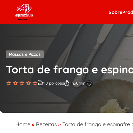
Skip to content
Sobre
Prod
Massas e Pizzas
Torta de frango e espin
10 porções
1h30min
Home
»
Receitas
»
Torta de frango e espinafre