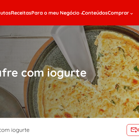
utos
Receitas
Para o meu Negócio
Conteúdos
Comprar
afre com iogurte
 com iogurte