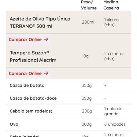
Peso/
Medida
Volume
Caseira
Azeite de Oliva Tipo Único
1 xicara
200ml
(chá)
TERRANO® 500 ml
Comprar Online
Tempero Sazón®
2 colheres
10g
(chá)
Profissional Alecrim
Comprar Online
Casca de batata
350g
-
Casca de batata-doce
350g
-
1 unidade
Cebola (em rodelas)
200g
grande
Ovo
300g
6 unidades
2 colheres
Salsa (picada)
10g