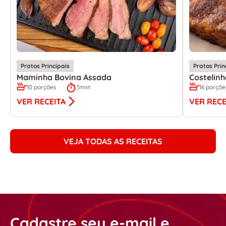
Pratos Principais
Pratos Prin
Maminha Bovina Assada
Costelin
10 porções
5min
16 porçõe
VER RECEITA
VER RECE
VEJA TODAS AS RECEITAS
Cadastre seu e-mail e