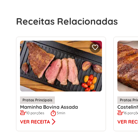
Receitas Relacionadas
Pratos Principais
Pratos Pri
Maminha Bovina Assada
Costelin
10 porções
5min
16 porçõ
VER RECEITA
VER REC