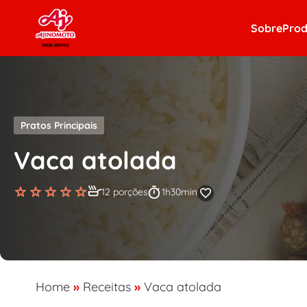
Skip to content
Sobre
Prod
Pratos Principais
Vaca atolada
12 porções
1h30min
Home
»
Receitas
»
Vaca atolada