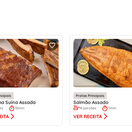
ncipais
Pratos Principais
ha Suína Assada
Salmão Assado
es
10min
14 porções
5min
EITA
VER RECEITA