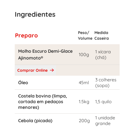
Ingredientes
Peso/
Medida
Preparo
Volume
Caseira
Molho Escuro Demi-Glace
1 xícara
100g
(chá)
Ajinomoto®
Comprar Online
3 colheres
Óleo
45ml
(sopa)
Costela bovina (limpa,
cortada em pedaços
1.5kg
1,5 quilo
menores)
1 unidade
Cebola (picada)
200g
grande