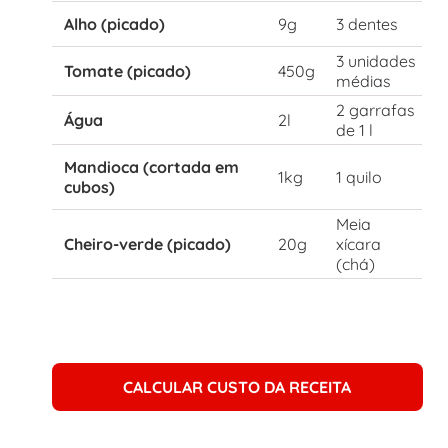
Alho (picado)
9g
3 dentes
3 unidades
Tomate (picado)
450g
médias
2 garrafas
Água
2l
de 1 l
Mandioca (cortada em
1kg
1 quilo
cubos)
Meia
Cheiro-verde (picado)
20g
xícara
(chá)
CALCULAR CUSTO DA RECEITA