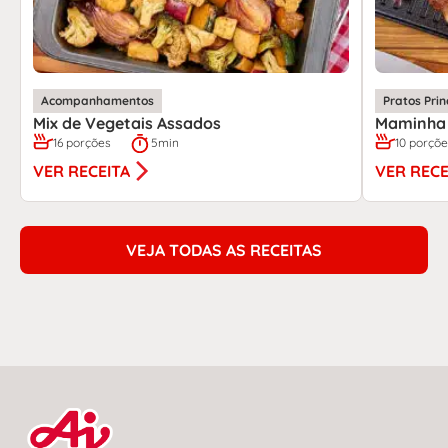
Acompanhamentos
Pratos Prin
Mix de Vegetais Assados
Maminha 
16 porções
5min
10 porçõ
VER RECEITA
VER RECE
VEJA TODAS AS RECEITAS