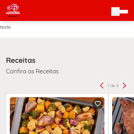
Skip to content
teste
Receitas
Confira as Receitas
1
de 4