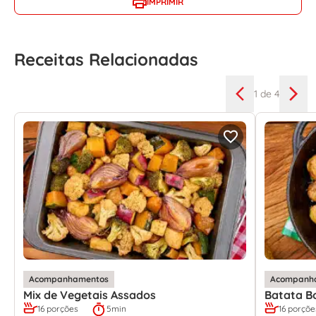
IMPRIMIR
Receitas Relacionadas
1
de 4
Acompanhamentos
Acompanh
Mix de Vegetais Assados
Batata B
16 porções
5min
16 porçõe