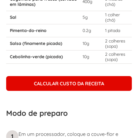
400g
em lâminas)
(chá)
1 colher
Sal
5g
(chá)
Pimenta-do-reino
0.2g
1 pitada
2 colheres
Salsa (finamente picada)
10g
(sopa)
2 colheres
Cebolinha-verde (picada)
10g
(sopa)
CALCULAR CUSTO DA RECEITA
Modo de preparo
Em um processador, coloque a couve-flor e
1