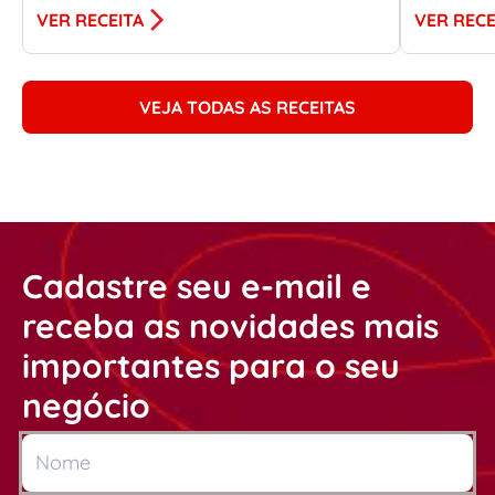
VER RECEITA
VER RECE
VEJA TODAS AS RECEITAS
Cadastre seu e-mail e
receba as novidades mais
importantes para o seu
negócio