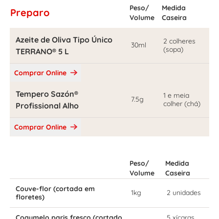
Peso/
Medida
Preparo
Volume
Caseira
Azeite de Oliva Tipo Único
2 colheres
30ml
(sopa)
TERRANO® 5 L
Comprar Online
Tempero Sazón®
1 e meia
7.5g
colher (chá)
Profissional Alho
Comprar Online
Peso/
Medida
Volume
Caseira
Couve-flor (cortada em
1kg
2 unidades
floretes)
Cogumelo paris fresco (cortado
5 xícaras