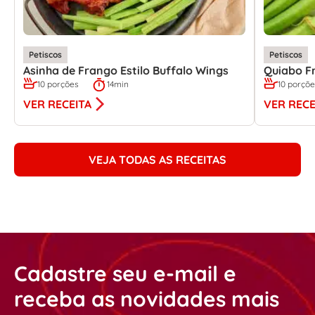
Petiscos
Petiscos
Asinha de Frango Estilo Buffalo Wings
Quiabo Fr
10 porções
14min
10 porçõ
VER RECEITA
VER RECE
VEJA TODAS AS RECEITAS
Cadastre seu e-mail e
receba as novidades mais