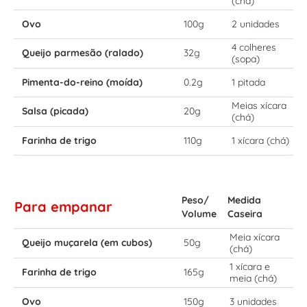
(chá)
Ovo
100g
2 unidades
4 colheres
Queijo parmesão (ralado)
32g
(sopa)
Pimenta-do-reino (moída)
0.2g
1 pitada
Meias xícara
Salsa (picada)
20g
(chá)
Farinha de trigo
110g
1 xícara (chá)
Peso/
Medida
Para empanar
Volume
Caseira
Meia xícara
Queijo muçarela (em cubos)
50g
(chá)
1 xícara e
Farinha de trigo
165g
meia (chá)
Ovo
150g
3 unidades