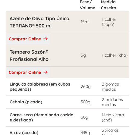
Peso/
Medida
Volume
Caseira
Azeite de Oliva Tipo Único
1 colher
15ml
(sopa)
TERRANO® 500 ml
Comprar Online
Tempero Sazón®
5g
1 colher (chá)
Profissional Alho
Comprar Online
Linguiça calabresa (em cubos
2 gomos
260g
pequenos)
médios
2 unidades
Cebola (picada)
300g
médias
Carne-seca (demolhada cozida
Meia xícara
50g
e desfiada)
(chá)
3 xícaras
Arroz (cozido)
435g