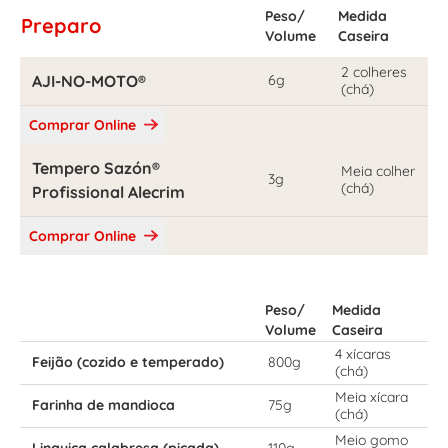
Peso/
Medida
Preparo
Volume
Caseira
2 colheres
AJI-NO-MOTO®
6g
(chá)
Comprar Online
Tempero Sazón®
Meia colher
3g
(chá)
Profissional Alecrim
Comprar Online
Peso/
Medida
Volume
Caseira
4 xícaras
Feijão (cozido e temperado)
800g
(chá)
Meia xícara
Farinha de mandioca
75g
(chá)
Meio gomo
Linguiça calabresa (picada)
110g