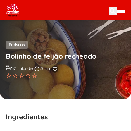
Skip to content
Petiscos
Bolinho de feijão recheado
32 unidades
30min
Ingredientes