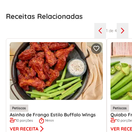
Receitas Relacionadas
1
de 4
Petiscos
Petiscos
Asinha de Frango Estilo Buffalo Wings
Quiabo Fr
10 porções
14min
10 porçõ
VER RECEITA
VER RECE