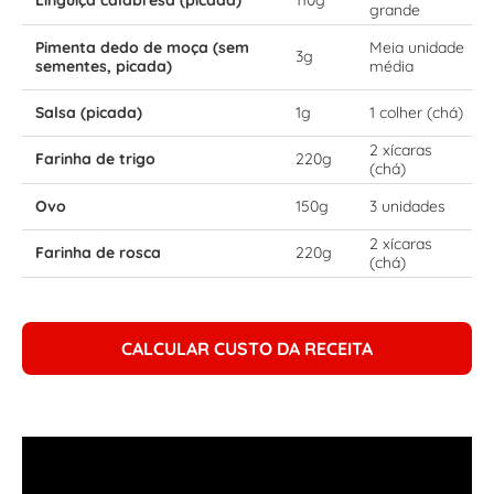
grande
Pimenta dedo de moça (sem
Meia unidade
3g
sementes, picada)
média
Salsa (picada)
1g
1 colher (chá)
2 xícaras
Farinha de trigo
220g
(chá)
Ovo
150g
3 unidades
2 xícaras
Farinha de rosca
220g
(chá)
CALCULAR CUSTO DA RECEITA