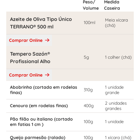
Peso/
Medida
Volume
Caseira
Azeite de Oliva Tipo Único
Meia xícara
100ml
(chá)
TERRANO® 500 ml
Comprar Online
Tempero Sazón®
5g
1 colher (chá)
Profissional Alho
Comprar Online
Abobrinha (cortada em rodelas
1 unidade
310g
finas)
grande
2 unidades
Cenoura (em rodelas finas)
400g
grandes
Pão filão ou italiano (cortado
100g
1 unidade
em fatias 1 cm )
Queijo parmesão (ralado)
100g
1 xícara (chá)