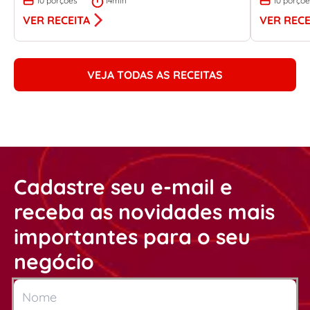
10 porções
14min
10 porçõ
VER RECEITA
VER RECE
VEJA TODAS AS RECEITAS
Cadastre seu e-mail e
receba as novidades mais
importantes para o seu
negócio