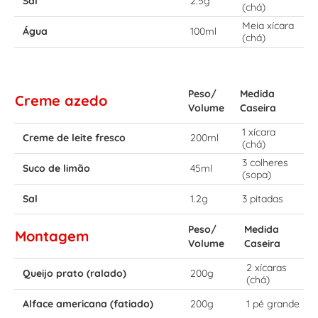
Sal
2.5g
(chá)
Meia xícara
Água
100ml
(chá)
Peso/
Medida
Creme azedo
Volume
Caseira
1 xícara
Creme de leite fresco
200ml
(chá)
3 colheres
Suco de limão
45ml
(sopa)
Sal
1.2g
3 pitadas
Peso/
Medida
Montagem
Volume
Caseira
2 xícaras
Queijo prato (ralado)
200g
(chá)
Alface americana (fatiado)
200g
1 pé grande