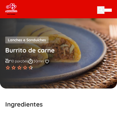
Skip to content
Lanches e Sanduíches
Burrito de carne
10 porções
50min
Ingredientes