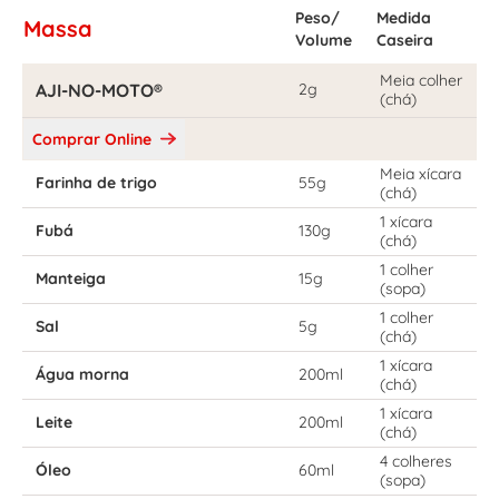
Peso/
Medida
Massa
Volume
Caseira
Meia colher
AJI-NO-MOTO®
2g
(chá)
Comprar Online
Meia xícara
Farinha de trigo
55g
(chá)
1 xícara
Fubá
130g
(chá)
1 colher
Manteiga
15g
(sopa)
1 colher
Sal
5g
(chá)
1 xícara
Água morna
200ml
(chá)
1 xícara
Leite
200ml
(chá)
4 colheres
Óleo
60ml
(sopa)