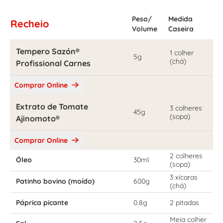
Peso/
Medida
Recheio
Volume
Caseira
Tempero Sazón®
1 colher
5g
(chá)
Profissional Carnes
Comprar Online
Extrato de Tomate
3 colheres
45g
(sopa)
Ajinomoto®
Comprar Online
2 colheres
Óleo
30ml
(sopa)
3 xícaras
Patinho bovino (moído)
600g
(chá)
Páprica picante
0.8g
2 pitadas
Meia colher