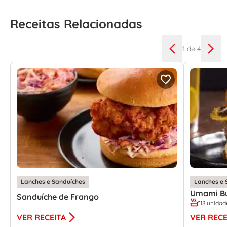
Receitas Relacionadas
1
de 4
Lanches e Sanduíches
Lanches e 
Umami B
Sanduíche de Frango
18 unidad
VER RECEITA
VER RECE