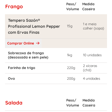
Peso/
Medida
Frango
Volume
Caseira
Tempero Sazón®
1 e meia
Profissional Lemon Pepper
15g
colher (sopa)
com Ervas Finas
Comprar Online
Sobrecoxa de frango
1kg
10 unidades
(desossada e sem pele)
2 xícaras
Farinha de trigo
220g
(chá)
Ovo
200g
4 unidades
Peso/
Medida
Salada
Volume
Caseira