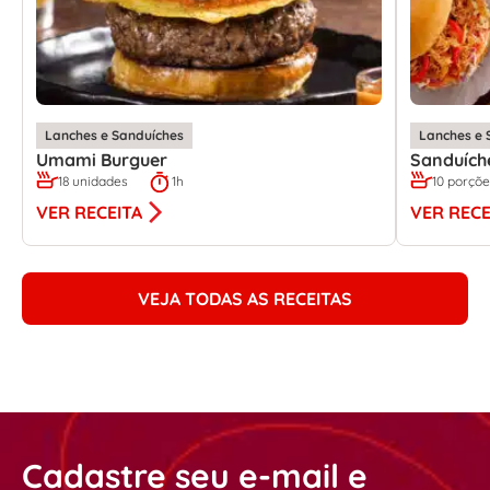
Lanches e Sanduíches
Lanches e 
Umami Burguer
Sanduích
18 unidades
1h
10 porçõ
VER RECEITA
VER RECE
VEJA TODAS AS RECEITAS
Cadastre seu e-mail e