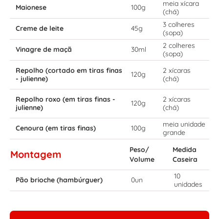
meia xícara
Maionese
100g
(chá)
3 colheres
Creme de leite
45g
(sopa)
2 colheres
Vinagre de maçã
30ml
(sopa)
Repolho (cortado em tiras finas
2 xícaras
120g
- julienne)
(chá)
Repolho roxo (em tiras finas -
2 xícaras
120g
julienne)
(chá)
meia unidade
Cenoura (em tiras finas)
100g
grande
Peso/
Medida
Montagem
Volume
Caseira
10
Pão brioche (hambúrguer)
0un
unidades