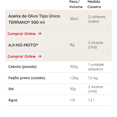
Peso/
Medida
Volume
Caseira
Azeite de Oliva Tipo Único
2 colheres
30ml
(sopa)
TERRANO® 500 ml
Comprar Online
2 xícaras
AJI-NO-MOTO®
8g
(chá)
Comprar Online
1 unidade
Cebola (picada)
100g
pequena
Feijão preto (cozido)
1.2kg
1,2 kg
2 xícaras
Sal
10g
(chá)
Água
1.2l
1,2 l