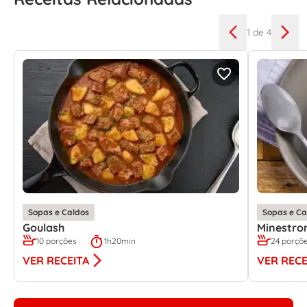
1
de 4
Sopas e Caldos
Sopas e Ca
Goulash
Minestro
10 porções
1h20min
24 porçõ
VER RECEITA
VER RECE