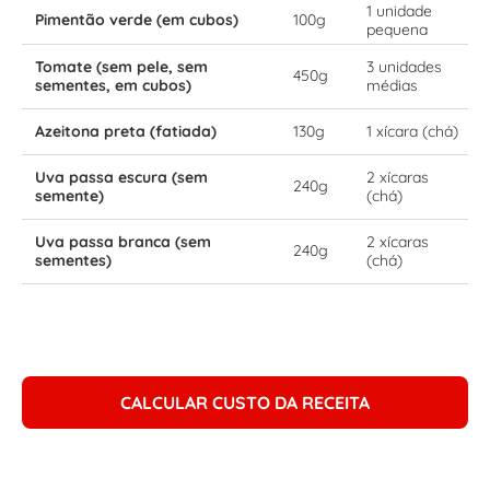
1 unidade
Pimentão verde (em cubos)
100g
pequena
Tomate (sem pele, sem
3 unidades
450g
sementes, em cubos)
médias
Azeitona preta (fatiada)
130g
1 xícara (chá)
Uva passa escura (sem
2 xícaras
240g
semente)
(chá)
Uva passa branca (sem
2 xícaras
240g
sementes)
(chá)
CALCULAR CUSTO DA RECEITA