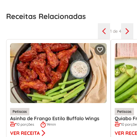
Receitas Relacionadas
1
de 4
Petiscos
Petiscos
Asinha de Frango Estilo Buffalo Wings
Quiabo Fr
10 porções
14min
10 porçõ
VER RECEITA
VER RECE