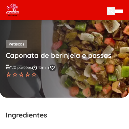
Skip to content
Petiscos
Caponata de berinjela e passas
20 porções
45min
Ingredientes