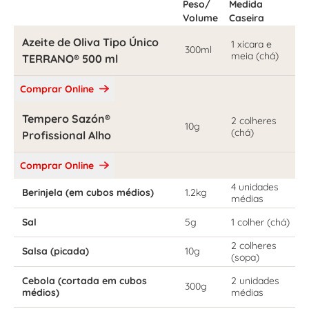
Peso/
Medida
Volume
Caseira
Azeite de Oliva Tipo Único
1 xícara e
300ml
meia (chá)
TERRANO® 500 ml
Comprar Online
Tempero Sazón®
2 colheres
10g
(chá)
Profissional Alho
Comprar Online
4 unidades
Berinjela (em cubos médios)
1.2kg
médias
Sal
5g
1 colher (chá)
2 colheres
Salsa (picada)
10g
(sopa)
Cebola (cortada em cubos
2 unidades
300g
médios)
médias