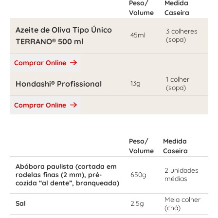
Peso/
Medida
Volume
Caseira
Azeite de Oliva Tipo Único
3 colheres
45ml
(sopa)
TERRANO® 500 ml
Comprar Online
1 colher
Hondashi® Profissional
13g
(sopa)
Comprar Online
Peso/
Medida
Volume
Caseira
Abóbora paulista (cortada em
2 unidades
rodelas finas (2 mm), pré-
650g
médias
cozida “al dente”, branqueada)
Meia colher
Sal
2.5g
(chá)