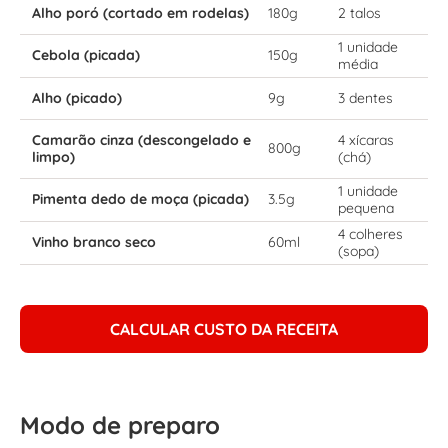
Alho poró (cortado em rodelas)
180g
2 talos
1 unidade
Cebola (picada)
150g
média
Alho (picado)
9g
3 dentes
Camarão cinza (descongelado e
4 xícaras
800g
limpo)
(chá)
1 unidade
Pimenta dedo de moça (picada)
3.5g
pequena
4 colheres
Vinho branco seco
60ml
(sopa)
CALCULAR CUSTO DA RECEITA
Modo de preparo