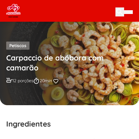
Skip to content
Petiscos
Carpaccio de abóbora com
camarão
12 porções
20min
Ingredientes