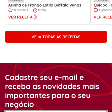
Asinha de Frango Estilo Buffalo Wings
Quiabo Fr
10 porções
14min
10 porçõ
VER RECEITA
VER RECE
VEJA TODAS AS RECEITAS
Cadastre seu e-mail e
receba as novidades mais
importantes para o seu
negócio