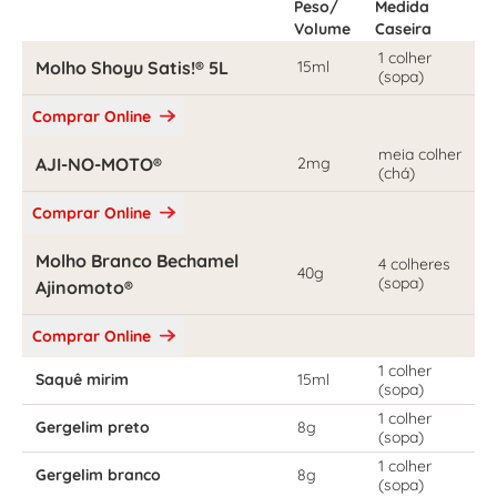
Peso/
Medida
Volume
Caseira
1 colher
Molho Shoyu Satis!® 5L
15ml
(sopa)
Comprar Online
meia colher
AJI-NO-MOTO®
2mg
(chá)
Comprar Online
Molho Branco Bechamel
4 colheres
40g
(sopa)
Ajinomoto®
Comprar Online
1 colher
Saquê mirim
15ml
(sopa)
1 colher
Gergelim preto
8g
(sopa)
1 colher
Gergelim branco
8g
(sopa)