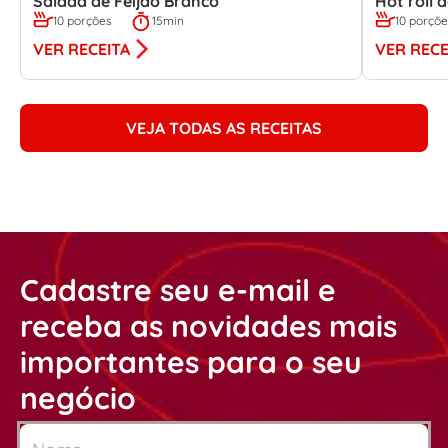
Salada de Feijão Branco
Hot roll
10 porções
15min
10 porçõ
VER RECEITA
VER RECE
VEJA TODAS AS RECEITAS
Cadastre seu e-mail e
receba as novidades mais
importantes para o seu
negócio