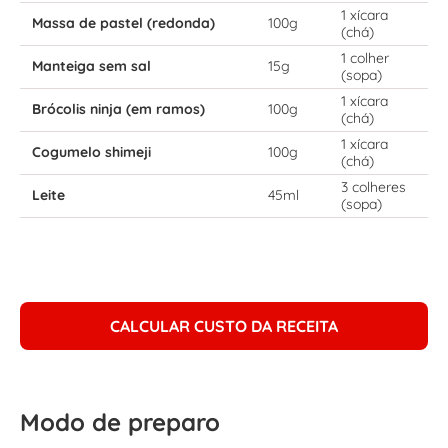
1 xícara
Massa de pastel (redonda)
100g
(chá)
1 colher
Manteiga sem sal
15g
(sopa)
1 xícara
Brócolis ninja (em ramos)
100g
(chá)
1 xícara
Cogumelo shimeji
100g
(chá)
3 colheres
Leite
45ml
(sopa)
CALCULAR CUSTO DA RECEITA
Modo de preparo