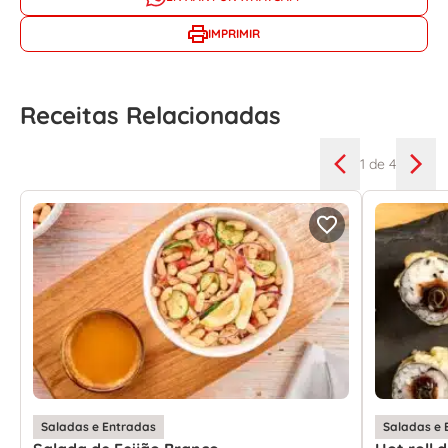
IMPRIMIR
Receitas Relacionadas
1
de 4
Saladas e Entradas
Saladas e 