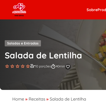
Skip to content
Sobre
Prod
Saladas e Entradas
Salada de Lentilha
10 porções
40min
Home
»
Receitas
»
Salada de Lentilha