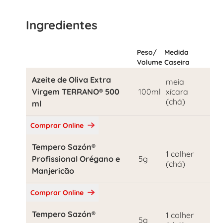
Ingredientes
Peso/
Medida
Volume
Caseira
Azeite de Oliva Extra
meia
Virgem TERRANO® 500
100ml
xícara
(chá)
ml
Comprar Online
Tempero Sazón®
1 colher
Profissional Orégano e
5g
(chá)
Manjericão
Comprar Online
Tempero Sazón®
1 colher
5g