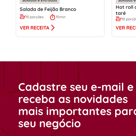
Saladas e Entradas
Saladas e
Hot roll
Salada de Feijão Branco
tarê
10 porções
15min
10 porç
VER RECEITA
VER REC
Cadastre seu e-mail e
receba as novidades
mais importantes par
seu negócio