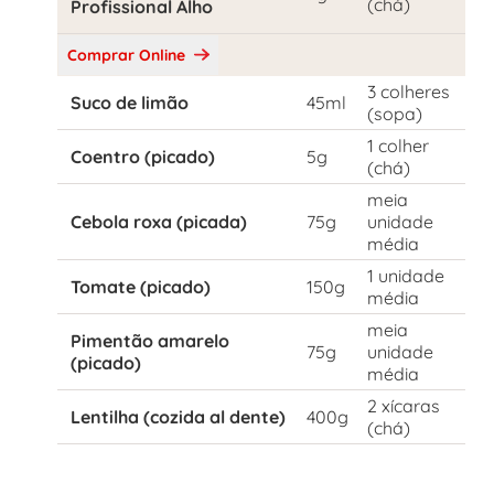
(chá)
Profissional Alho
Comprar Online
3 colheres
Suco de limão
45ml
(sopa)
1 colher
Coentro (picado)
5g
(chá)
meia
Cebola roxa (picada)
75g
unidade
média
1 unidade
Tomate (picado)
150g
média
meia
Pimentão amarelo
75g
unidade
(picado)
média
2 xícaras
Lentilha (cozida al dente)
400g
(chá)