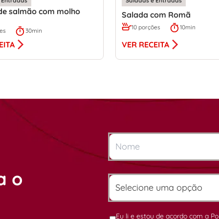
 Entradas
Saladas e Entradas
 de salmão com molho
Salada com Romã
10 porções
10min
ões
30min
VER RECEITA
EITA
a o
Eu li e estou de acordo com a
Po