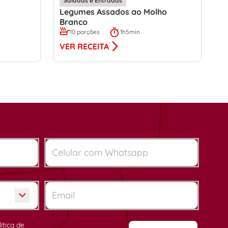
Saladas e Entradas
Legumes Assados ao Molho
Branco
10 porções
1h5min
VER RECEITA
lítica de