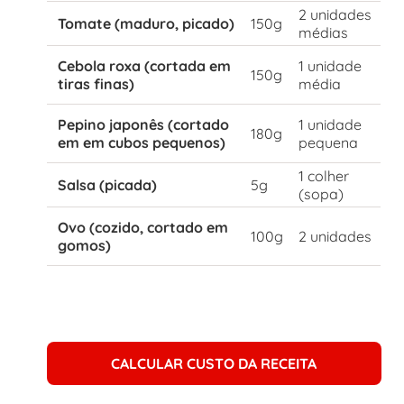
2 unidades
Tomate (maduro, picado)
150g
médias
Cebola roxa (cortada em
1 unidade
150g
tiras finas)
média
Pepino japonês (cortado
1 unidade
180g
em em cubos pequenos)
pequena
1 colher
Salsa (picada)
5g
(sopa)
Ovo (cozido, cortado em
100g
2 unidades
gomos)
CALCULAR CUSTO DA RECEITA