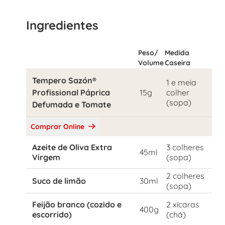
Ingredientes
Peso/
Medida
Volume
Caseira
Tempero Sazón®
1 e meia
Profissional Páprica
15g
colher
(sopa)
Defumada e Tomate
Comprar Online
Azeite de Oliva Extra
3 colheres
45ml
Virgem
(sopa)
2 colheres
Suco de limão
30ml
(sopa)
Feijão branco (cozido e
2 xícaras
400g
escorrido)
(chá)