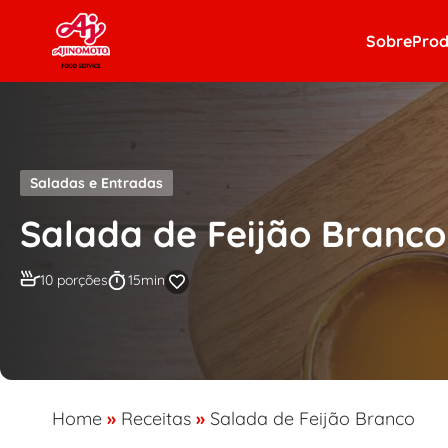
Skip to content
Sobre
Prod
Saladas e Entradas
Salada de Feijão Branco
10 porções
15min
Home
»
Receitas
»
Salada de Feijão Branco