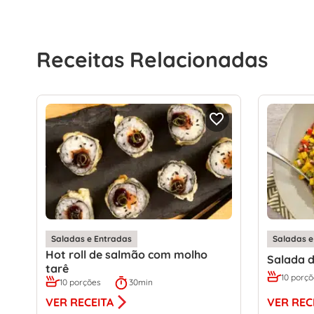
Receitas Relacionadas
Saladas e Entradas
Saladas e
Hot roll de salmão com molho
Salada d
tarê
10 porç
10 porções
30min
VER REC
VER RECEITA