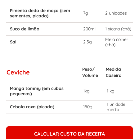
Pimenta dedo de moça (sem
7g
2 unidades
sementes, picada)
Suco de limão
200ml
1 xícara (chá)
Meia colher
Sal
2.5g
(chá)
Peso/
Medida
Ceviche
Volume
Caseira
Manga tommy (em cubos
1kg
1 kg
pequenos)
1 unidade
Cebola roxa (picada)
150g
média
CALCULAR CUSTO DA RECEITA