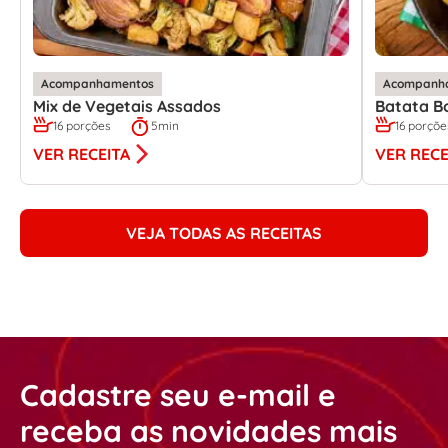
Acompanhamentos
Acompanh
Mix de Vegetais Assados
Batata B
16 porções
5min
16 porçõe
VER RECEITA
VER RECE
VEJA TODAS AS RECEITAS
Cadastre seu e-mail e
receba as novidades mais