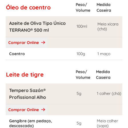
Peso/
Medida
Óleo de coentro
Volume
Caseira
Azeite de Oliva Tipo Único
Meia xícara
100ml
(chá)
TERRANO® 500 ml
Comprar Online
Coentro
100g
1 maço
Peso/
Medida
Leite de tigre
Volume
Caseira
Tempero Sazón®
5g
1 colher (chá)
Profissional Alho
Comprar Online
Gengibre (em pedaço,
Meia colher
5g
descascado)
(sopa)