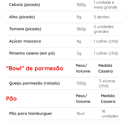
1 unidade e
Cebola (picada)
300g
meia grande
Alho (picado)
9g
3 dentes
2 unidades
Tomate (picado)
360g
grandes
Açúcar mascavo
4g
1 colher (chá)
Pimenta caiena (em pó)
2g
1 colher (chá)
Peso/
Medida
“Bowl” de parmesão
Volume
Caseira
5 xícaras
Queijo parmesão (ralado)
500g
(chá)
Peso/
Medida
Pão
Volume
Caseira
16
Pão para hamburguer
16un
unidades