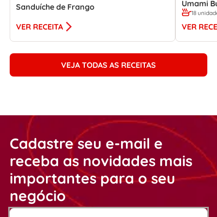
Umami B
Sanduíche de Frango
18 unidad
VER RECEITA
VER RECE
VEJA TODAS AS RECEITAS
Cadastre seu e-mail e
receba as novidades mais
importantes para o seu
negócio