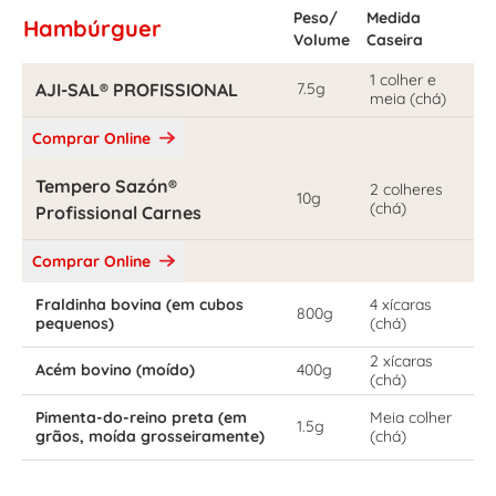
Peso/
Medida
Hambúrguer
Volume
Caseira
1 colher e
AJI-SAL® PROFISSIONAL
7.5g
meia (chá)
Comprar Online
Tempero Sazón®
2 colheres
10g
(chá)
Profissional Carnes
Comprar Online
Fraldinha bovina (em cubos
4 xícaras
800g
pequenos)
(chá)
2 xícaras
Acém bovino (moído)
400g
(chá)
Pimenta-do-reino preta (em
Meia colher
1.5g
grãos, moída grosseiramente)
(chá)