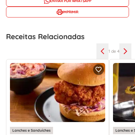
ENVIAR POR WHATSAPP
IMPRIMIR
Receitas Relacionadas
1
de 4
Lanches e Sanduíches
Lanches e 