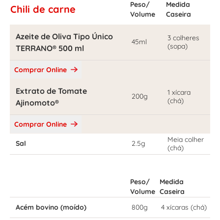
Peso/
Medida
Chili de carne
Volume
Caseira
Azeite de Oliva Tipo Único
3 colheres
45ml
(sopa)
TERRANO® 500 ml
Comprar Online
Extrato de Tomate
1 xícara
200g
(chá)
Ajinomoto®
Comprar Online
Meia colher
Sal
2.5g
(chá)
Peso/
Medida
Volume
Caseira
Acém bovino (moído)
800g
4 xícaras (chá)