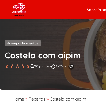
Skip to content
Sobre
Prod
Acompanhamentos
Costela com aipim
10 porções
1h20min
Home
»
Receitas
»
Costela com aipim