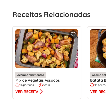
Receitas Relacionadas
Acompanhamentos
Acompan
Mix de Vegetais Assados
Batata B
16 porções
5min
16 porçõ
VER RECEITA
VER REC