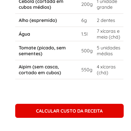
Cebola (cortada em
1 unidade
200g
cubos médios)
grande
Alho (espremido)
6g
2 dentes
7 xícaras e
Água
1.5l
meia (chá)
Tomate (picado, sem
5 unidades
500g
sementes)
médias
Aipim (sem casca,
4 xícaras
550g
cortado em cubos)
(chá)
CALCULAR CUSTO DA RECEITA