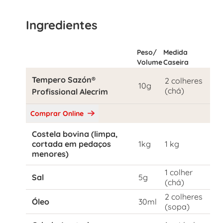
Ingredientes
Peso/
Medida
Volume
Caseira
Tempero Sazón®
2 colheres
10g
(chá)
Profissional Alecrim
Comprar Online
Costela bovina (limpa,
cortada em pedaços
1kg
1 kg
menores)
1 colher
Sal
5g
(chá)
2 colheres
Óleo
30ml
(sopa)