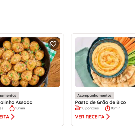
hamentos
Acompanhamentos
olinha Assada
Pasta de Grão de Bico
es
10min
10 porções
10min
EITA
VER RECEITA