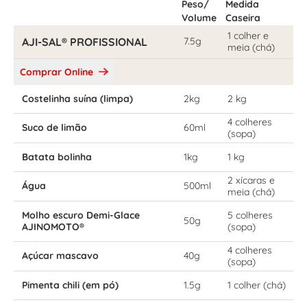
Peso/
Medida
Volume
Caseira
1 colher e
AJI-SAL® PROFISSIONAL
7.5g
meia (chá)
Comprar Online
Costelinha suína (limpa)
2kg
2 kg
4 colheres
Suco de limão
60ml
(sopa)
Batata bolinha
1kg
1 kg
2 xícaras e
Água
500ml
meia (chá)
Molho escuro Demi-Glace
5 colheres
50g
AJINOMOTO®
(sopa)
4 colheres
Açúcar mascavo
40g
(sopa)
Pimenta chili (em pó)
1.5g
1 colher (chá)