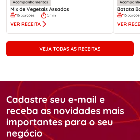
Acompanhamentos
Acompanh
Mix de Vegetais Assados
Batata B
16 porções
5min
16 porçõe
VER RECEITA
VER RECE
VEJA TODAS AS RECEITAS
Cadastre seu e-mail e
receba as novidades mais
importantes para o seu
negócio