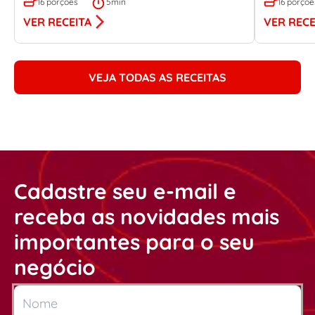
16 porções
5min
16 porçõe
VER RECEITA
VER RECE
VEJA TODAS AS RECEITAS
Cadastre seu e-mail e
receba as novidades mais
importantes para o seu
negócio