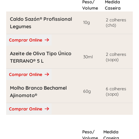
Peso/
Medida
Volume
Caseira
Caldo Sazón® Profissional
2 colheres
10g
(chá)
Legumes
Comprar Online
Azeite de Oliva Tipo Único
2 colheres
30ml
(sopa)
TERRANO® 5 L
Comprar Online
Molho Branco Bechamel
6 colheres
60g
(sopa)
Ajinomoto®
Comprar Online
Peso/
Medida
Volume
Caseira