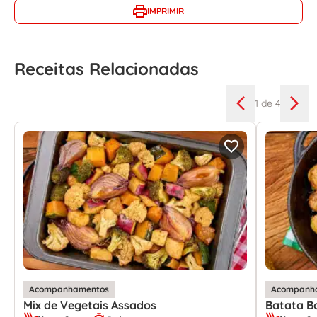
IMPRIMIR
Receitas Relacionadas
1
de 4
Acompanhamentos
Acompanh
Mix de Vegetais Assados
Batata B