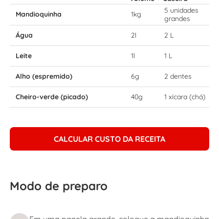
5 unidades
Mandioquinha
1kg
grandes
Água
2l
2 L
Leite
1l
1 L
Alho (espremido)
6g
2 dentes
Cheiro-verde (picado)
40g
1 xícara (chá)
CALCULAR CUSTO DA RECEITA
Modo de preparo
Em uma panela grande, coloque a mandioquinha